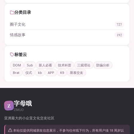
分类目录
圈子文化
727
情感故事
192
标签云
DOM
Sub
新人必看
技术科普
三观理论
防骗分析
Brat
仪式
kb
APP
K9
斯慕交友
字母哦
Z
ZIMUO
亚洲最大的小众亚文化交友社区
本站仅提供同城朋友信息展示，不参与任何线下行为，所有用户须 18 周岁以