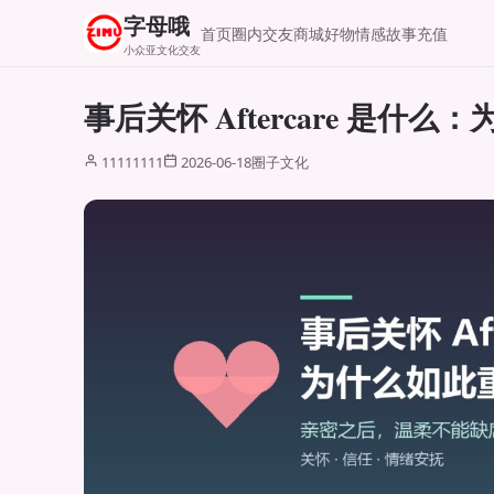
字母哦
首页
圈内交友
商城好物
情感故事
充值
小众亚文化交友
事后关怀 Aftercare 是什
11111111
2026-06-18
圈子文化