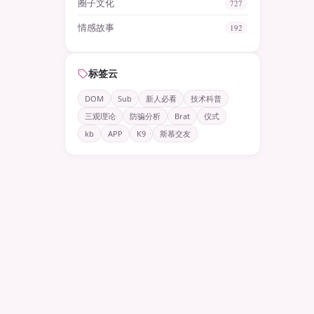
圈子文化
727
情感故事
192
标签云
DOM
Sub
新人必看
技术科普
三观理论
防骗分析
Brat
仪式
kb
APP
K9
斯慕交友