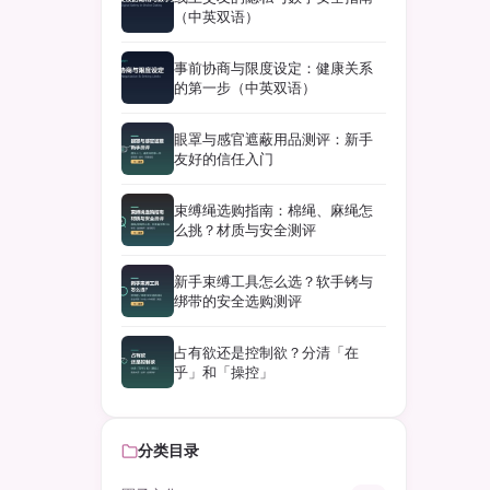
（中英双语）
事前协商与限度设定：健康关系
的第一步（中英双语）
眼罩与感官遮蔽用品测评：新手
友好的信任入门
束缚绳选购指南：棉绳、麻绳怎
么挑？材质与安全测评
新手束缚工具怎么选？软手铐与
绑带的安全选购测评
占有欲还是控制欲？分清「在
乎」和「操控」
分类目录