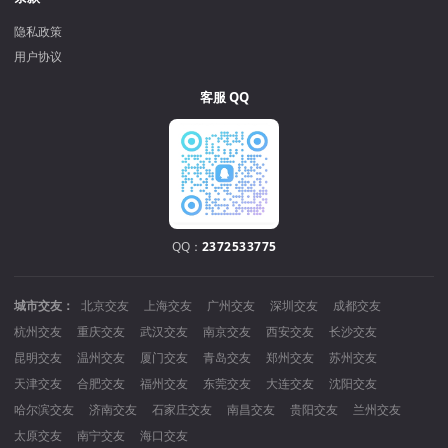
隐私政策
用户协议
客服 QQ
QQ：
2372533775
城市交友：
北京交友
上海交友
广州交友
深圳交友
成都交友
杭州交友
重庆交友
武汉交友
南京交友
西安交友
长沙交友
昆明交友
温州交友
厦门交友
青岛交友
郑州交友
苏州交友
天津交友
合肥交友
福州交友
东莞交友
大连交友
沈阳交友
哈尔滨交友
济南交友
石家庄交友
南昌交友
贵阳交友
兰州交友
太原交友
南宁交友
海口交友