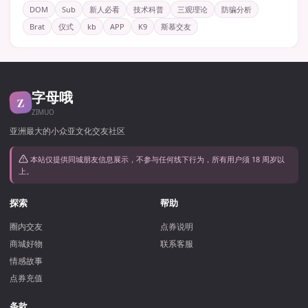
DOM
Sub
新人必看
技术科普
三观理论
防骗分析
Brat
仪式
kb
APP
K9
斯慕交友
字母哦
Z
ZIMUO
亚洲最大的小众亚文化交友社区
本站仅提供同城朋友信息展示，不参与任何线下行为，所有用户须 18 周岁以
上。
探索
帮助
圈内交友
点券说明
商城好物
联系客服
情感故事
点券充值
条款