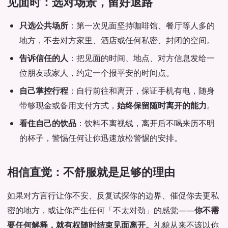
见面时：选对场景，留好退路
只选公共场所
：第一次见面坚持咖啡馆、餐厅等人多的
地方，不去对方家里、酒店或任何私密、封闭的空间。
告诉信任的人
：把见面的时间、地点、对方信息发给一
位朋友或家人，约定一个报平安的时间点。
自己掌控行程
：自行前往和离开，保证手机有电，随身
带够现金或备用支付方式，
始终保留随时离开的能力
。
看住自己的饮品
：饮料不离视线，离开后不喝来历不明
的杯子，警惕任何让你迅速放松警惕的安排。
相信直觉：不舒服就是足够的理由
如果对方言行让你不安、反复试探你的边界、催促你去更私
密的地方，或让你产生任何「不太对劲」的感觉——
你不需
要任何解释，就有权随时结束见面离开。
礼貌从来不该以你