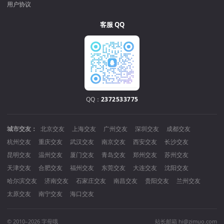
用户协议
客服 QQ
QQ：
2372533775
城市交友：
北京交友
上海交友
广州交友
深圳交友
成都交友
杭州交友
重庆交友
武汉交友
南京交友
西安交友
长沙交友
昆明交友
温州交友
厦门交友
青岛交友
郑州交友
苏州交友
天津交友
合肥交友
福州交友
东莞交友
大连交友
沈阳交友
哈尔滨交友
济南交友
石家庄交友
南昌交友
贵阳交友
兰州交友
太原交友
南宁交友
海口交友
© 2010–2026 字母哦
站长邮箱 hi@zimuo.com