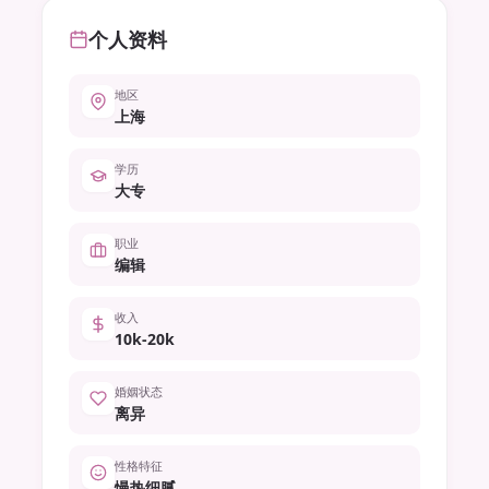
个人资料
地区
上海
学历
大专
职业
编辑
收入
10k-20k
婚姻状态
离异
性格特征
慢热细腻