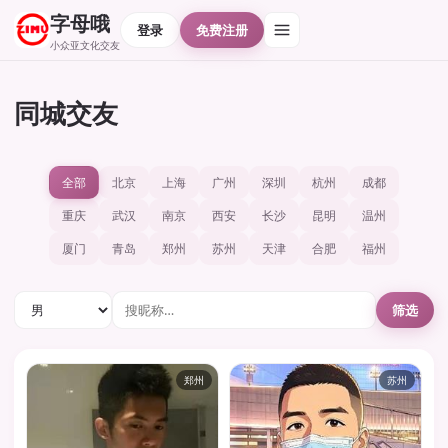
字母哦
登录
免费注册
小众亚文化交友
同城交友
全部
北京
上海
广州
深圳
杭州
成都
重庆
武汉
南京
西安
长沙
昆明
温州
厦门
青岛
郑州
苏州
天津
合肥
福州
筛选
郑州
苏州