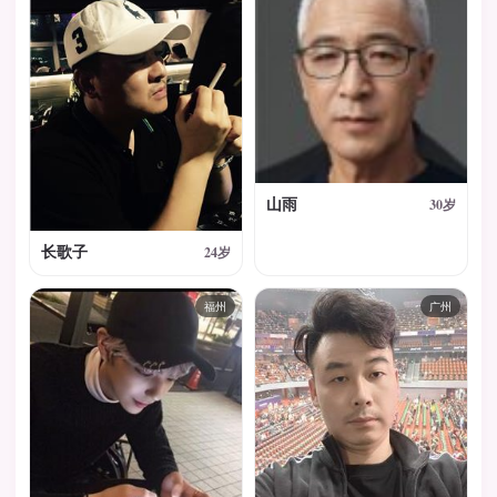
山雨
30岁
长歌子
24岁
福州
广州