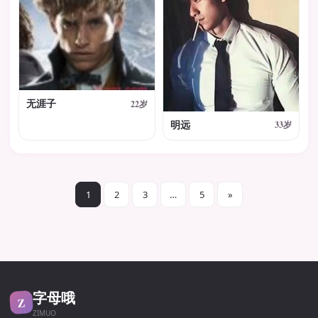
无涯子
22岁
明远
33岁
1
2
3
…
5
»
字母哦
Z
ZIMUO