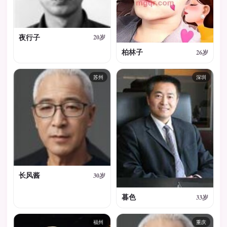
夜行子
20岁
柏林子
26岁
苏州
深圳
长风酱
30岁
暮色
33岁
福州
重庆