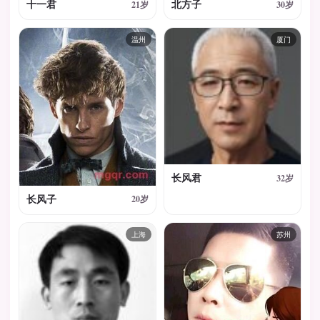
十一君
北方子
21岁
30岁
温州
厦门
长风君
32岁
长风子
20岁
上海
苏州