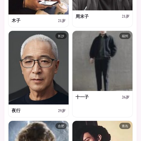
周末子
21岁
木子
21岁
长沙
福州
十一子
26岁
夜行
29岁
合肥
青岛