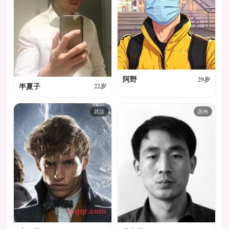
阿野
29岁
半夏子
22岁
武汉
苏州