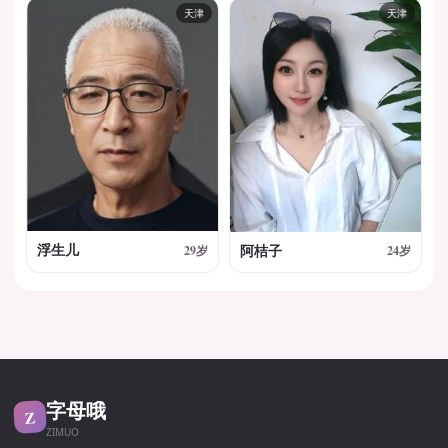
天津
天津
浮生儿
阿桔子
29岁
24岁
字母哦
Z
ZIMUO