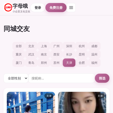
字母哦
登录
免费注册
小众亚文化交友
同城交友
全部
北京
上海
广州
深圳
杭州
成都
重庆
武汉
南京
西安
长沙
昆明
温州
厦门
青岛
郑州
苏州
天津
合肥
福州
筛选
天津
天津