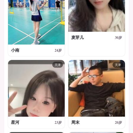
麦芽儿
30岁
小南
24岁
天津
天津
星河
周末
23岁
20岁