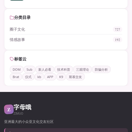
分类目录
圈子文化
727
情感故事
192
标签云
DOM
Sub
新人必看
技术科普
三观理论
防骗分析
Brat
仪式
kb
APP
K9
斯慕交友
字母哦
Z
ZIMUO
亚洲最大的小众亚文化交友社区