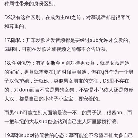
种属性带来的身份区别。
DS没有这种区别，在成为主nu之前，对慕说话都是很客气
和尊重的。
17.隐私：开车发照片发音频都是要经过sub允许才会发的。
5慕圈，可能在发照片或视频之前都不会告诉慕。
18.性别优势：有的女斯会区别对待男女慕，就是女慕是她
的宝宝，男慕就需要在tj的时候臣服她，但在tj外作为一个男
子汉保护她，迁就她，类似男女朋友的交往，DS里不存在
的，对dom而言不管是男狗女狗，不管是小鸟依人还是彪形
大汉，都是自己的小狗子小宝宝，要宠着的。
而男sub可能在别人面前是说一不二的男子汉，很慕an，而
一把年纪的大叔sub也会钻到自己主人怀里撒娇打滚。
19.慕和sub对待管教的心态：慕可能会不希望牵扯太多自己