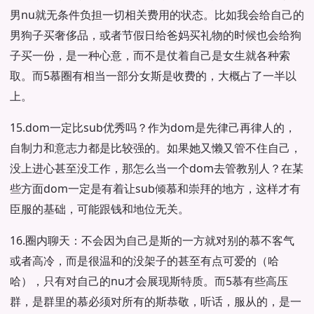
男nu就无条件负担一切相关费用的状态。比如我会给自己的
男狗子买奢侈品，或者节假日给爸妈买礼物的时候也会给狗
子买一份，是一种心意，而不是仗着自己是女生就各种索
取。而5慕圈有相当一部分女斯是收费的，大概占了一半以
上。
15.dom一定比sub优秀吗？作为dom是先律己再律人的，
自制力和意志力都是比较强的。如果她又懒又管不住自己，
没上进心甚至没工作，那怎么当一个dom去管教别人？在某
些方面dom一定是有着让sub倾慕和崇拜的地方，这样才有
臣服的基础，可能跟钱和地位无关。
16.圈内聊天：不会因为自己是斯的一方就对别的慕不客气
或者高冷，而是很温和的没架子的甚至有点可爱的（哈
哈），只有对自己的nu才会展现斯特质。而5慕有些高压
群，是群里的慕必须对所有的斯恭敬，听话，服从的，是一