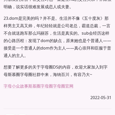
明确，说实话很难发展成恋人或夫妻。
23.dom是完美的吗？并不是。生活并不像《五十度灰》那
样男主又高又帅，年纪轻轻就是公司老总，霸道总裁，一言
不合就送跑车那么玛丽苏，生活是真实的。sub会经历这样
的心路历程：发现了dom的缺点，原来她也是个普通人——
接受是一个普通人的dom作为主人——真心崇拜和臣服于普
通人的主人。
想要了解更多的关于字母圈DS的内容，欢迎大家加入到字
母斯慕圈字母圈社群中来，海纳百川，有容乃大~
字母小众故事
斯慕圈
字母圈
字母圈官网
2022-05-31