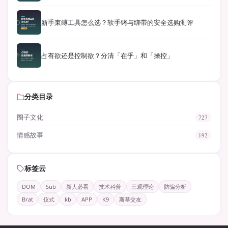
新手束缚工具怎么选？软手铐与绑带的安全选购测评
占有欲还是控制欲？分清「在乎」和「操控」
分类目录
圈子文化
727
情感故事
192
标签云
DOM
Sub
新人必看
技术科普
三观理论
防骗分析
Brat
仪式
kb
APP
K9
斯慕交友