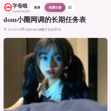
字母哦
登录
免费注册
小众亚文化交友
dom小圈网调的长期任务表
11111111
2025-04-28
圈子文化
61