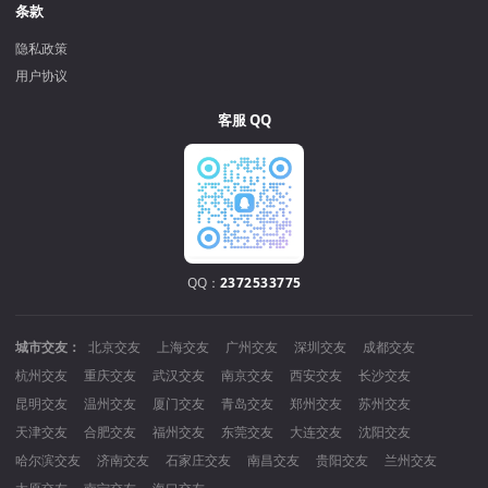
条款
隐私政策
用户协议
客服 QQ
QQ：
2372533775
城市交友：
北京交友
上海交友
广州交友
深圳交友
成都交友
杭州交友
重庆交友
武汉交友
南京交友
西安交友
长沙交友
昆明交友
温州交友
厦门交友
青岛交友
郑州交友
苏州交友
天津交友
合肥交友
福州交友
东莞交友
大连交友
沈阳交友
哈尔滨交友
济南交友
石家庄交友
南昌交友
贵阳交友
兰州交友