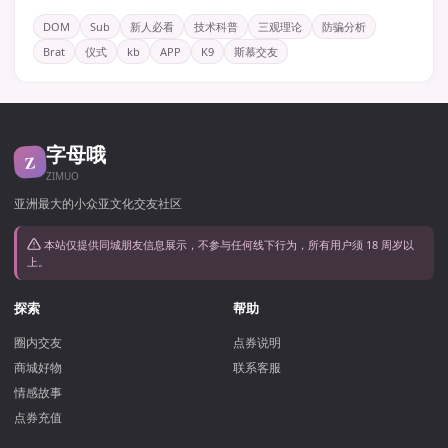
DOM
Sub
新人必看
技术科普
三观理论
防骗分析
Brat
仪式
kb
APP
K9
斯慕交友
字母哦
Z
ZIMUO
亚洲最大的小众亚文化交友社区
本站仅提供同城朋友信息展示，不参与任何线下行为，所有用户须 18 周岁以
上。
探索
帮助
圈内交友
点券说明
商城好物
联系客服
情感故事
点券充值