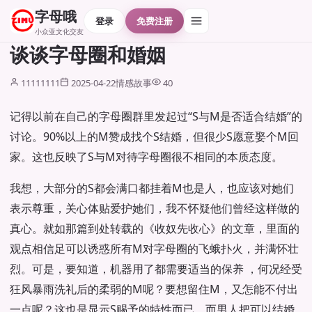
字母哦
登录
免费注册
小众亚文化交友
谈谈字母圈和婚姻
11111111
2025-04-22
情感故事
40
记得以前在自己的字母圈群里发起过“S与M是否适合结婚”的
讨论。90%以上的M赞成找个S结婚，但很少S愿意娶个M回
家。这也反映了S与M对待字母圈很不相同的本质态度。
我想，大部分的S都会满口都挂着M也是人，也应该对她们
表示尊重，关心体贴爱护她们，我不怀疑他们曾经这样做的
真心。就如那篇到处转载的《收奴先收心》的文章，里面的
观点相信足可以诱惑所有M对字母圈的飞蛾扑火，并满怀壮
烈。可是，要知道，机器用了都需要适当的保养 ，何况经受
狂风暴雨洗礼后的柔弱的M呢？要想留住M，又怎能不付出
一点呢？这也是显示S赐予的特性而已。而男人把可以结婚