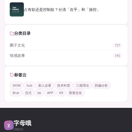
占有欲还是控制欲？分清「在乎」和「操控」
分类目录
圈子文化
727
情感故事
192
标签云
DOM
Sub
新人必看
技术科普
三观理论
防骗分析
Brat
仪式
kb
APP
K9
斯慕交友
字母哦
Z
ZIMUO