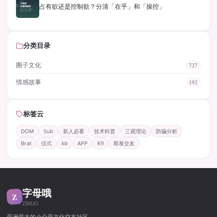
占有欲还是控制欲？分清「在乎」和「操控」
分类目录
圈子文化
727
情感故事
192
标签云
DOM
Sub
新人必看
技术科普
三观理论
防骗分析
Brat
仪式
kb
APP
K9
斯慕交友
字母哦
Z
ZIMUO
亚洲最大的小众亚文化交友社区