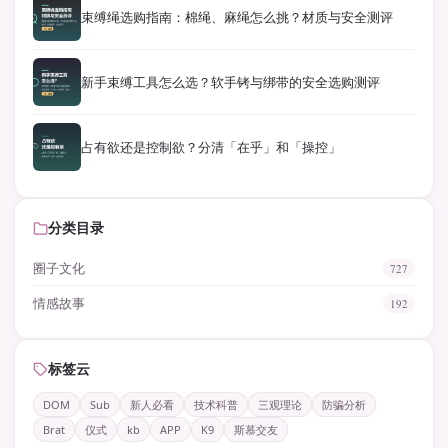
束缚绳选购指南：棉绳、麻绳怎么挑？材质与安全测评
新手束缚工具怎么选？软手铐与绑带的安全选购测评
占有欲还是控制欲？分清「在乎」和「操控」
分类目录
圈子文化
727
情感故事
192
标签云
DOM
Sub
新人必看
技术科普
三观理论
防骗分析
Brat
仪式
kb
APP
K9
斯慕交友