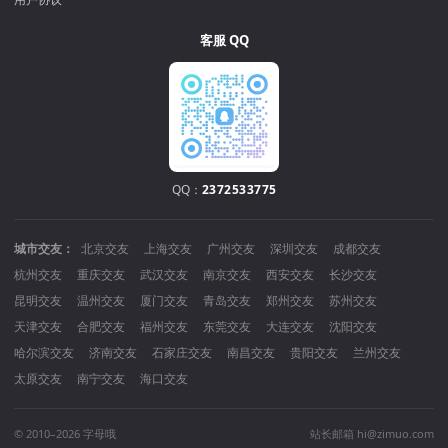
客服 QQ
QQ：
2372533775
城市交友：
北京交友
上海交友
广州交友
深圳交友
成都交友
杭州交友
重庆交友
武汉交友
南京交友
西安交友
长沙交友
昆明交友
温州交友
厦门交友
青岛交友
郑州交友
苏州交友
天津交友
合肥交友
福州交友
东莞交友
大连交友
沈阳交友
哈尔滨交友
济南交友
石家庄交友
南昌交友
贵阳交友
兰州交友
太原交友
南宁交友
海口交友
© 2010–2026 字母哦
站长邮箱 hi@zimuo.com