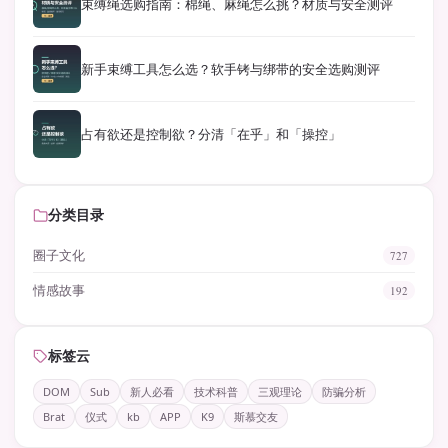
束缚绳选购指南：棉绳、麻绳怎么挑？材质与安全测评
新手束缚工具怎么选？软手铐与绑带的安全选购测评
占有欲还是控制欲？分清「在乎」和「操控」
分类目录
圈子文化
727
情感故事
192
标签云
DOM
Sub
新人必看
技术科普
三观理论
防骗分析
Brat
仪式
kb
APP
K9
斯慕交友