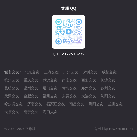
客服 QQ
QQ：
2372533775
城市交友：
北京交友
上海交友
广州交友
深圳交友
成都交友
杭州交友
重庆交友
武汉交友
南京交友
西安交友
长沙交友
昆明交友
温州交友
厦门交友
青岛交友
郑州交友
苏州交友
天津交友
合肥交友
福州交友
东莞交友
大连交友
沈阳交友
哈尔滨交友
济南交友
石家庄交友
南昌交友
贵阳交友
兰州交友
太原交友
南宁交友
海口交友
© 2010–2026 字母哦
站长邮箱 hi@zimuo.com