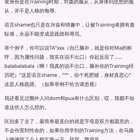
隶身份是在Training时期，对森的服从，从身体到思想的服
从，并不是人格的侮辱。
语言shame也只是在兴奋和情趣中，让被Training者拥有羞
耻感，永远不能变成是践踏和辱骂。
举个例子，你可以说TA“xxx（自己脑补，就是你对Ma的称
呼，因为属性问题，我实在说不出口）你起反应了……
balabalabala（啊！我真的说不出口，脑补你的Training经
历吧）”这是语言shame，“艹，你个死肥猪，身材真恶心”
这是人格践踏。（如果举例不恰当请忽视）
我还看见过圈外人问dom和pua有什么区别，哎，我都不知
道这些人怎么想的。
区别多了去了，最简单最直白的就是字母是双方都愿意的，
不会伤害到性命的，如果你用学到的Training方法，在马路
上随便抓了个人想实践一下，拜拜，警局见。