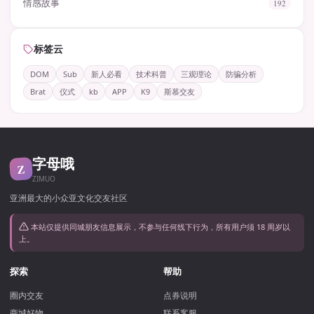
情感故事
192
标签云
DOM
Sub
新人必看
技术科普
三观理论
防骗分析
Brat
仪式
kb
APP
K9
斯慕交友
字母哦
Z
ZIMUO
亚洲最大的小众亚文化交友社区
本站仅提供同城朋友信息展示，不参与任何线下行为，所有用户须 18 周岁以
上。
探索
帮助
圈内交友
点券说明
商城好物
联系客服