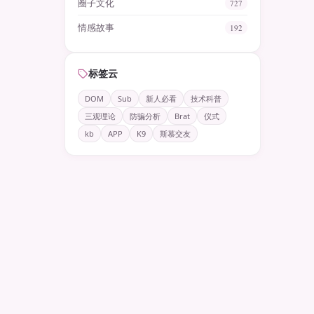
圈子文化
727
情感故事
192
标签云
DOM
Sub
新人必看
技术科普
三观理论
防骗分析
Brat
仪式
kb
APP
K9
斯慕交友