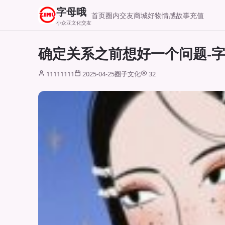
字母哦
首页
圈内交友
商城好物
情感故事
充值
小众亚文化交友
确定关系之前想好一个问题-
11111111
2025-04-25
圈子文化
32