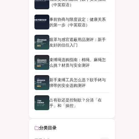
（中英双语）
事前协商与限度设定：健康关系
的第一步（中英双语）
眼罩与感官遮蔽用品测评：新手
友好的信任入门
束缚绳选购指南：棉绳、麻绳怎
么挑？材质与安全测评
新手束缚工具怎么选？软手铐与
绑带的安全选购测评
占有欲还是控制欲？分清「在
乎」和「操控」
分类目录