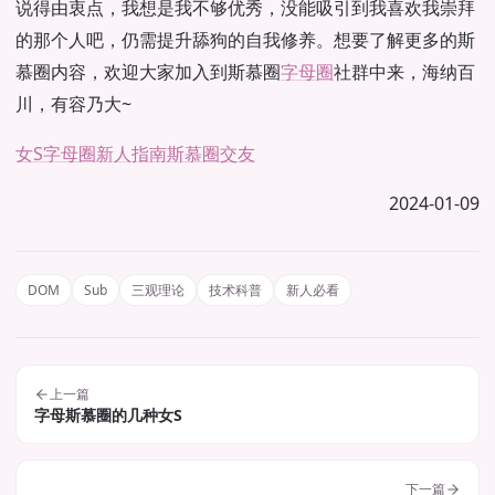
说得由衷点，我想是我不够优秀，没能吸引到我喜欢我崇拜
的那个人吧，仍需提升舔狗的自我修养。想要了解更多的斯
慕圈内容，欢迎大家加入到斯慕圈
字母圈
社群中来，海纳百
川，有容乃大~
女S
字母圈新人指南
斯慕圈交友
2024-01-09
DOM
Sub
三观理论
技术科普
新人必看
上一篇
字母斯慕圈的几种女S
下一篇