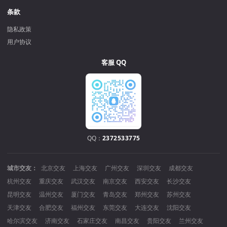
条款
隐私政策
用户协议
客服 QQ
QQ：
2372533775
城市交友：
北京交友
上海交友
广州交友
深圳交友
成都交友
杭州交友
重庆交友
武汉交友
南京交友
西安交友
长沙交友
昆明交友
温州交友
厦门交友
青岛交友
郑州交友
苏州交友
天津交友
合肥交友
福州交友
东莞交友
大连交友
沈阳交友
哈尔滨交友
济南交友
石家庄交友
南昌交友
贵阳交友
兰州交友