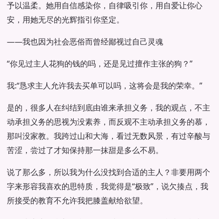
予以温柔。她用自信感染你，自律吸引你，用自爱让你心
安，用她无尽的光辉指引你坚定。
——我也因为社会恶俗而曾经鄙视过自己灵魂
“你见过主人花狗的钱的吗，还是见过擅作主张的狗？”
我:“恳求主人允许我去买单可以吗，这将会是我的荣幸。”
是的，很多人在纠结到底由谁来承担义务，我的观点，不主
动承担义务的思视为没素养，而反观不主动承担义务的慕，
那叫没家教。我跨过山和大海，看过无数风景，有过辛酸与
苦涩，尝过了才知保持那一抹甜是多么不易。
说了那么多，所以我为什么没找到合适的主人？非要用两个
字来形容我喜欢的思特质，我觉得是“极致”，说欠揍点，我
所接受的教育不允许我把膝盖献给欲望。