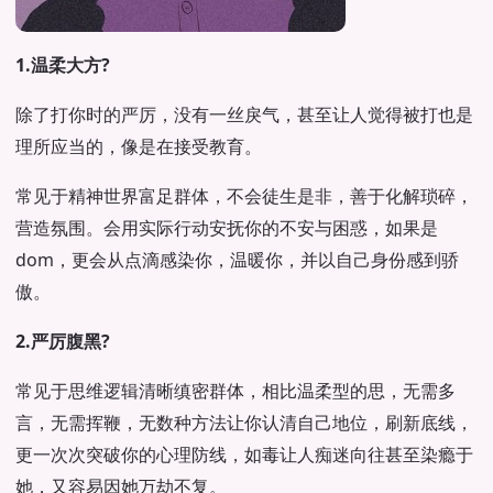
1.温柔大方?
除了打你时的严厉，没有一丝戾气，甚至让人觉得被打也是
理所应当的，像是在接受教育。
常见于精神世界富足群体，不会徒生是非，善于化解琐碎，
营造氛围。会用实际行动安抚你的不安与困惑，如果是
dom，更会从点滴感染你，温暖你，并以自己身份感到骄
傲。
2.严厉腹黑?
常见于思维逻辑清晰缜密群体，相比温柔型的思，无需多
言，无需挥鞭，无数种方法让你认清自己地位，刷新底线，
更一次次突破你的心理防线，如毒让人痴迷向往甚至染瘾于
她，又容易因她万劫不复。