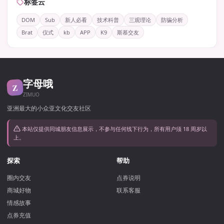
标签云
DOM
Sub
新人必看
技术科普
三观理论
防骗分析
Brat
仪式
kb
APP
K9
斯慕交友
字母哦
Z
ZIMUO
亚洲最大的小众亚文化交友社区
本站仅提供同城朋友信息展示，不参与任何线下行为，所有用户须 18 周岁以
上。
探索
帮助
圈内交友
点券说明
商城好物
联系客服
情感故事
点券充值