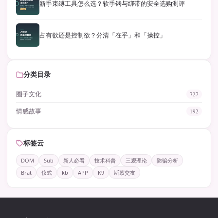
新手束缚工具怎么选？软手铐与绑带的安全选购测评
占有欲还是控制欲？分清「在乎」和「操控」
分类目录
圈子文化
727
情感故事
192
标签云
DOM
Sub
新人必看
技术科普
三观理论
防骗分析
Brat
仪式
kb
APP
K9
斯慕交友