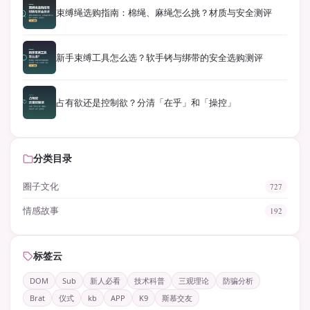
束缚绳选购指南：棉绳、麻绳怎么挑？材质与安全测评
新手束缚工具怎么选？软手铐与绑带的安全选购测评
占有欲还是控制欲？分清「在乎」和「操控」
分类目录
圈子文化
727
情感故事
192
标签云
DOM
Sub
新人必看
技术科普
三观理论
防骗分析
Brat
仪式
kb
APP
K9
斯慕交友