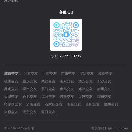
用户协议
客服 QQ
QQ：
2372533775
城市交友：
北京交友
上海交友
广州交友
深圳交友
成都交友
杭州交友
重庆交友
武汉交友
南京交友
西安交友
长沙交友
昆明交友
温州交友
厦门交友
青岛交友
郑州交友
苏州交友
天津交友
合肥交友
福州交友
东莞交友
大连交友
沈阳交友
哈尔滨交友
济南交友
石家庄交友
南昌交友
贵阳交友
兰州交友
太原交友
南宁交友
海口交友
© 2010–2026 字母哦
站长邮箱 hi@zimuo.com