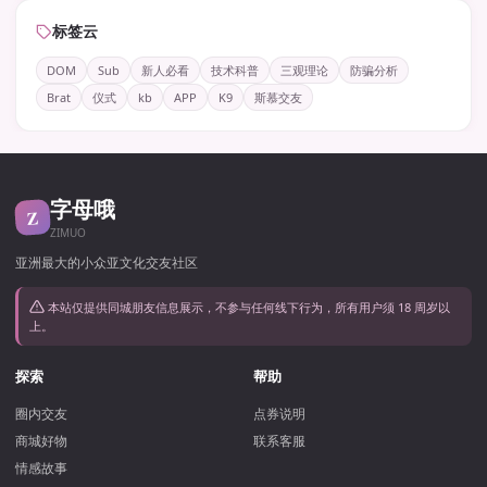
标签云
DOM
Sub
新人必看
技术科普
三观理论
防骗分析
Brat
仪式
kb
APP
K9
斯慕交友
字母哦
Z
ZIMUO
亚洲最大的小众亚文化交友社区
本站仅提供同城朋友信息展示，不参与任何线下行为，所有用户须 18 周岁以
上。
探索
帮助
圈内交友
点券说明
商城好物
联系客服
情感故事