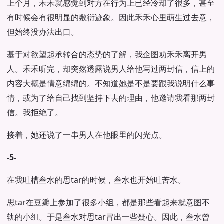
上个月，禾禾就感觉到对方在行为上已经冷却了很多，甚至
有时候会有很明显的敷衍迹象。因此禾禾心里萌生过去意，
但始终没办法出口。
基于对欲望起承转合的态势的了解，我企图劝禾禾离开男
人。禾禾听完，却突然透露说男人给他写过两封信，信上的
内容大概是情意绵绵的。不知道她是不是要跟我说明什么事
情，或为了给自己找到坚持下去的理由，他邀请我看那两封
信。我拒绝了。
接着，她还说了一串男人在他眼里的闪光点。
-5-
在我吐槽叁水的思tar的时候，叁水也开始吐苦水。
思tar在豆瓣上参加了很多小组，都是那些看起来就意图不
轨的小组。于是叁水对思tar冒出一些疑心。因此，叁水曾