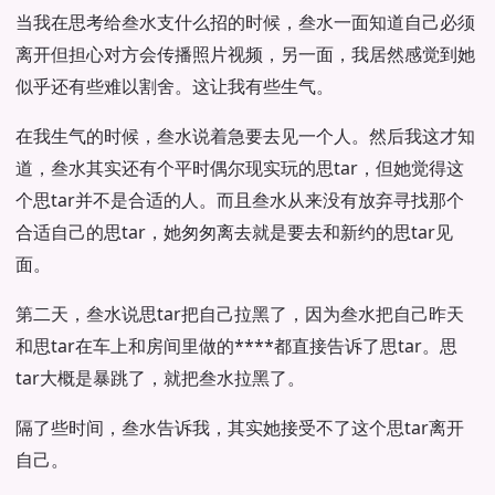
当我在思考给叁水支什么招的时候，叁水一面知道自己必须
离开但担心对方会传播照片视频，另一面，我居然感觉到她
似乎还有些难以割舍。这让我有些生气。
在我生气的时候，叁水说着急要去见一个人。然后我这才知
道，叁水其实还有个平时偶尔现实玩的思tar，但她觉得这
个思tar并不是合适的人。而且叁水从来没有放弃寻找那个
合适自己的思tar，她匆匆离去就是要去和新约的思tar见
面。
第二天，叁水说思tar把自己拉黑了，因为叁水把自己昨天
和思tar在车上和房间里做的****都直接告诉了思tar。思
tar大概是暴跳了，就把叁水拉黑了。
隔了些时间，叁水告诉我，其实她接受不了这个思tar离开
自己。