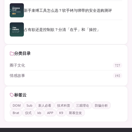
新手束缚工具怎么选？软手铐与绑带的安全选购测评
占有欲还是控制欲？分清「在乎」和「操控」
分类目录
圈子文化
727
情感故事
192
标签云
DOM
Sub
新人必看
技术科普
三观理论
防骗分析
Brat
仪式
kb
APP
K9
斯慕交友