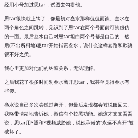
经用小号加过思tar，试图去勾搭他。
思tar很快就上钩了，像最初对叁水那样侃侃而谈。叁水在
两个角色之间跳转，见识到了思tar在两个号面前可笑虚伪
的一面。最后叁水自己对思tar坦白两个号都是自己的，然
后(不出所料地)思tar开始指责叁水，说什么这样套路和欺骗
很不好之类。
我心里更加对他们的纠缠关系，无法理解。
之后我花了很多时间劝叁水离开思tar，我甚至觉得叁水有
些傻。
叁水说自己多次尝试过离开，但最后发现都会被说服回去。
我略带情绪地告诉她，微信有个拉黑功能。她这才支支吾吾
说，思tar用*照和*视频威胁她，说她承诺的“永远不离开”被
破坏了。