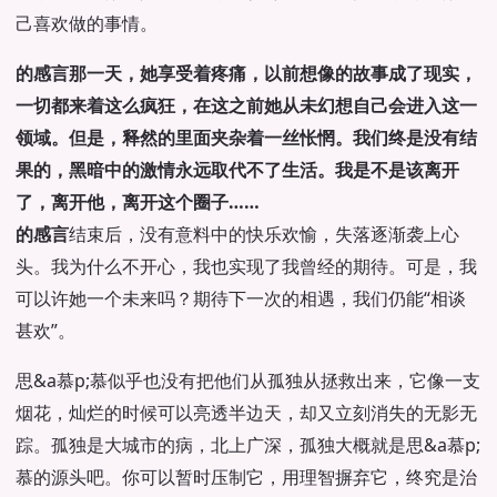
己喜欢做的事情。
的感言那一天，她享受着疼痛，以前想像的故事成了现实，
一切都来着这么疯狂，在这之前她从未幻想自己会进入这一
领域。但是，释然的里面夹杂着一丝怅惘。我们终是没有结
果的，黑暗中的激情永远取代不了生活。我是不是该离开
了，离开他，离开这个圈子……
的感言
结束后，没有意料中的快乐欢愉，失落逐渐袭上心
头。我为什么不开心，我也实现了我曾经的期待。可是，我
可以许她一个未来吗？期待下一次的相遇，我们仍能“相谈
甚欢”。
思&a慕p;慕似乎也没有把他们从孤独从拯救出来，它像一支
烟花，灿烂的时候可以亮透半边天，却又立刻消失的无影无
踪。孤独是大城市的病，北上广深，孤独大概就是思&a慕p;
慕的源头吧。你可以暂时压制它，用理智摒弃它，终究是治