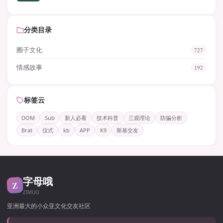
分类目录
圈子文化
727
情感故事
192
标签云
DOM
Sub
新人必看
技术科普
三观理论
防骗分析
Brat
仪式
kb
APP
K9
斯慕交友
字母哦
Z
ZIMUO
亚洲最大的小众亚文化交友社区