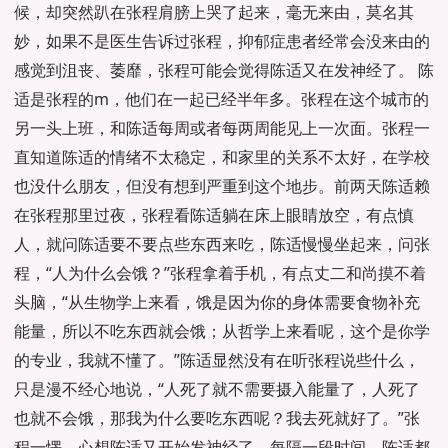
候，却突然趴在张程肩膀上哭了起来，毫无来由，莫名其
妙，如果不是医生告诉过张程，抑郁症患者经常会没来由的
感觉到沮丧、萎靡，张程可能会觉得陈适又在发神经了。 陈
适是张程的m，他们在一起已经半年多。张程在这个城市的
另一头上班，和陈适每周或者每两周能见上一次面。张程一
直知道陈适的情绪不太稳定，和家里的关系不太好，在学校
也没什么朋友，但没有想到严重到这个地步。前两天陈适赖
在张程那里过夜，张程看陈适躺在床上眼睛放空，有点慎
人，就问陈适要不要点些东西来吃，陈适慢慢坐起来，问张
程，“人为什么会饿？”张程拿着手机，有点丈二和尚摸不着
头脑，“从生物学上来看，饿是因为你的身体需要食物补充
能量，所以不吃东西就会饿；从哲学上来看呢，这个是你学
的专业，我就不懂了。”陈适显然没有在听张程说些什么，
只是漫不经心地说，“人死了就不需要摄入能量了，人死了
也就不会饿，那我为什么要吃东西呢？我去死就好了。”张
程一愣，心想陈适又开始发神经了，每隔一段时间，陈适都