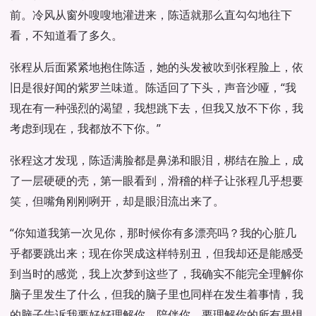
前。冷风从窗外嗖嗖地灌进来，陈适就那么直勾勾地往下
看，不知道看了多久。
张程从后面紧紧地抱住陈适，她的头发被吹到张程脸上，依
旧是很好闻的紫罗兰味道。陈适回了下头，声音沙哑，“我
现在有一种强烈的渴望，我想跳下去，但我又放不下你，我
考虑到现在，我都放不下你。”
张程这才发现，陈适满脸都是鼻涕和眼泪，梆结在脸上，成
了一层硬硬的壳，第一眼看到，滑稽的样子让张程几乎想要
笑，但嘴角刚刚咧开，却是眼泪流出来了。
“你知道我第一次见你，那时候你有多漂亮吗？我的心脏几
乎都要跳出来；现在你哭成这样特别丑，但我却还是能感受
到当时的感觉，我上次梦到这些了，我确实不能完全理解你
脑子里发生了什么，但我的脑子里也同样在发生着事情，我
的脑子告诉我要好好理解你，陪伴你，要理解你的所有畏惧