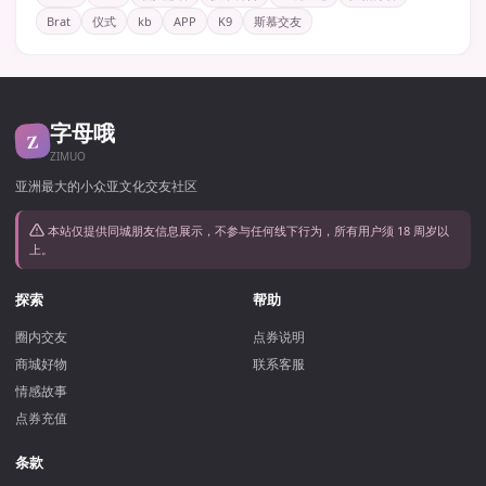
Brat
仪式
kb
APP
K9
斯慕交友
字母哦
Z
ZIMUO
亚洲最大的小众亚文化交友社区
本站仅提供同城朋友信息展示，不参与任何线下行为，所有用户须 18 周岁以
上。
探索
帮助
圈内交友
点券说明
商城好物
联系客服
情感故事
点券充值
条款