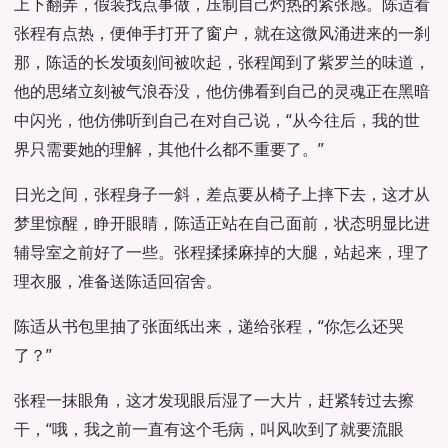
上下翻弄，假装找点事做，压制自己灼热的紧张感。陈适看
张程有点热，便伸手打开了窗户，就在这微风涌进来的一刹
那，陈适的长发顷刻间被吹起，张程闻到了紫罗兰的味道，
他的思绪立刻被气浪吞没，他仿佛看到自己的灵魂正在黑暗
中闪光，他仿佛听到自己在对自己说，“从今往后，我的世
界只需要她的理解，其他什么都不重要了。”
日光之间，张程身子一斜，差点要从椅子上摔下去，这才从
梦里惊醒，睁开眼睛，陈适正站在自己面前，状态明显比进
辅导室之前好了一些。张程揉揉麻掉的大腿，站起来，理了
理衣服，准备送陈适回宿舍。
陈适从书包里抽了张面纸出来，递给张程，“你怎么还哭
了？”
张程一抹眼角，这才发现眼后湿了一大片，赶紧转过去擦
干，“哦，我之前一直有这个毛病，叫风吹到了就要流眼