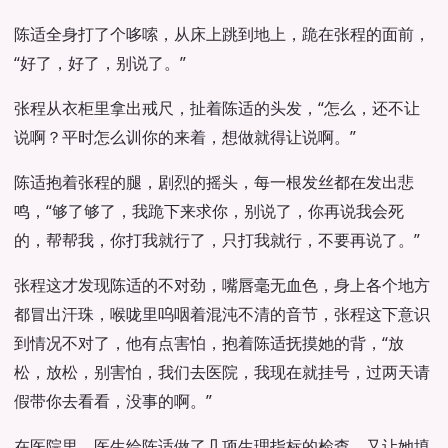
陈适全身打了个哆嗦，从床上跳到地上，跪在张程的面前，
“好了，好了，别说了。”
张程从衣柜里拿出戒尺，扯着陈适的头发，“怎么，还不让
说啊？平时怎么训你的来着，想做就得让说啊。”
陈适抱着张程的腿，剧烈的摇头，每一根发丝都在发出悲
鸣，“够了够了，我跪下来求你，别说了，你再说我会死
的，帮帮我，你打我就行了，只打我就行，不要再说了。”
张程这才发现陈适的不对劲，嘴唇毫无血色，身上各个地方
都冒出汗珠，喉咙里呜咽着混沌不清的音节，张程这下意识
到情况不对了，他有点害怕，抱着陈适抚摸她的背，“放
松，放松，别害怕，我们去医院，我现在就挂号，过两天请
假带你去看看，没事的啊。”
在医院里，医生给陈适做了几项生理指标的检查，又让她填