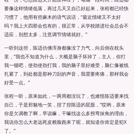
要像这样情绪低落，再过几天又自己好起来，张程都已经快
习惯了，他用有些麻木的语气说话，“最近情绪又不太好
吗？我上大四那会也有的，很正常，从学校踏进社会总会不
适应，别想太多，注意调节情绪就好。”
一听到这些，陈适仿佛浑身都像没了力气，向后倒在枕头
里，“我也不知道为什么，大概是脑子坏掉了，主人，你打
我一顿吧，使劲使劲打我，我的脑子里好难受，脑仁像被线
扎紧了，到处都是那种刀刮的声音，我需要疼痛，那样我会
好受一点。”
张程一听，原来如此，一两周都没玩了，也难怪陈适要来找
自己，于是邪魅地一笑，捏了捏陈适的屁股，“哎哟，原来
你是欠调教了啊，早说嘛，干嘛找这么多拐弯抹角的理由，
我说你怎么大老远死皮赖脸跑来了呢，就知道你肯定是犯X
了。”