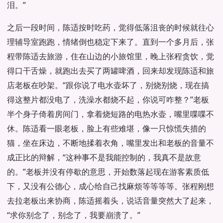
泪。”
之后一段时间，陈适按时吃药，觉得低落沮丧的时候就往心
理辅导室跑跑，情绪倒也稳定下来了。直到一个多月后，张
程带陈适去旅游，住在山边的小旅馆里，晚上张程贪饮，觉
得口干舌燥，就跑出去买了两罐啤酒，回来却发现陈适和旅
店老板在吵架。“跟你说了电水壶坏了，别烧别烧，现在搞
得这整片都没电了，洗澡水都烧不起，你说可咋整？”老板
半个身子倚着房间门，拿着烧短路的电热水壶，嘴里喋喋不
休。陈适看一眼老板，脸上有些难堪，像一只惊慌失措的
猫，坐在床边，不断地揉着衣角，嘴里发出和老板的音量不
成正比的辩解，“这种事不是我能控制的，我真不是故意
的。”老板并没有停歇的意思，开始数落起现在游客素质低
下，又没有公德心，成心给自己找麻烦等等等等。张程刚想
去拉老板出来协商，陈适摇着头，说话音量突然大了起来，
“求你别念了，别念了，我要崩溃了。”