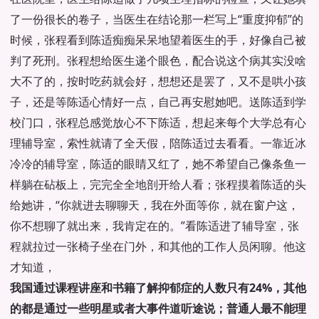
了一份很长的卷子，当医生在结论那一栏写上“重度抑郁”的
时候，张程看到陈适痴痴呆呆地望着医生的手，好像自己被
判了死刑。张程想给医生递个眼色，配合说这个病其实没啥
大不了的，按时吃药就会好，想想还是罢了，又不是哄小孩
子，还是等陈适心情好一点，自己再安慰她吧。送陈适到学
校门口，张程总感觉放心不下陈适，想起来每个大学总有心
理辅导室，索性就请了全天假，陪陈适过去看看。一靠近冰
冷冷的辅导室，陈适的眼睛又红了，她不希望自己像条鱼一
样躺在砧板上，完完全全地剖开给人看；张程摸着陈适的头
给她讲，“你就进去聊聊天，我在外面等你，就在窗户这，
你不想聊了就出来，我肯定在的。”看陈适进了辅导室，张
程就拉过一张椅子坐在门外，和其他的工作人员闲聊。他这
才知道，
我国通过课程讲座和书籍了解抑郁症的人数只有24%，其他
的都是通过一些明星或者大事件道听途说；普通人最不能理