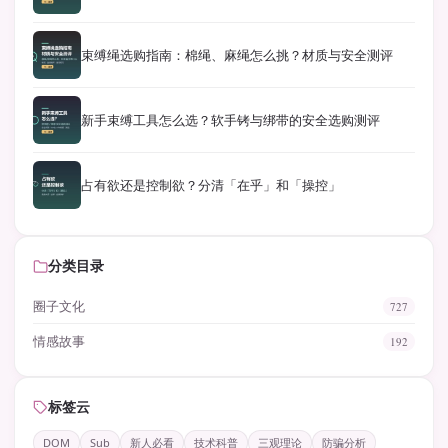
束缚绳选购指南：棉绳、麻绳怎么挑？材质与安全测评
新手束缚工具怎么选？软手铐与绑带的安全选购测评
占有欲还是控制欲？分清「在乎」和「操控」
分类目录
圈子文化
727
情感故事
192
标签云
DOM
Sub
新人必看
技术科普
三观理论
防骗分析