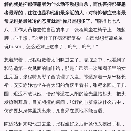
解的就是抑郁症患者为什么动不动想自杀，而伤害抑郁症患
者最深的，往往也是和他们最亲近的人；对待抑郁症患者最
常见也是最冰冷的态度就是“你只是想多了。”
聊得七七八
八，工作人员都去忙自己的事了，张程就坐在椅子上，翘起
脚，心里想，“这劳什子怪病还挺复杂，自己就想简简单单
玩bdsm，怎么还摊上这事了，晦气，晦气！”
想着想着，张程就敷着太阳眯过去了。朦胧之中，他看到了
和陈适第一次见面的咖啡馆，那是自己第一次和圈子里的女
生见面，张程特意熨了西装理了头发。陈适穿着一条米格长
裙，安安静静地坐在有太阳的角落里看书，张程来回走了几
圈，迟迟不敢认她，恰好陈适在太阳的流光里抬起头，把头
发撩到耳后，目光相撞的瞬间，张程的心脏像被什么击中，
仿佛要从身体里跳出来，兀自呆在原地不能言语。
陈适站起来喊他过去坐，张程坐好之后赶紧低头摸出手机，