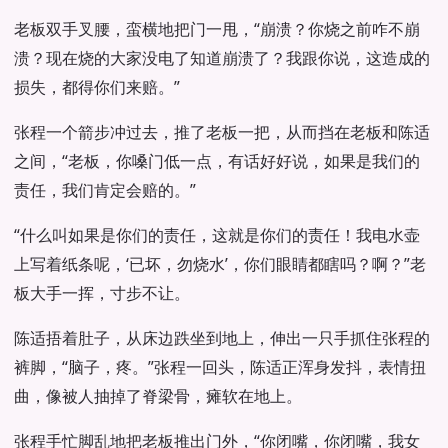
老板双手叉腰，蛮横地把门一甩，“崩溃？你烧之前咋不崩
溃？现在烧的大家没电了知道崩溃了？我跟你说，这造成的
损失，都得你们来赔。”
张程一个箭步冲过去，推了老板一把，从而挡在老板和陈适
之间，“老板，你嗓门低一点，有话好好说，如果是我们的
责任，我们肯定会赔的。”
“什么叫如果是你们的责任，这就是你们的责任！我电水壶
上写着纸条呢，‘已坏，勿烧水’，你们眼睛都瞎吗？啊？”老
板大手一挥，寸步不让。
陈适捂着肚子，从床边跌坐到地上，伸出一只手抓住张程的
裤脚，“脑子，疼。”张程一回头，陈适正浑身发抖，表情扭
曲，像被人抽掉了脊梁骨，瘫软在地上。
张程手忙脚乱地把老板推出门外，“你闭嘴，你闭嘴，我女