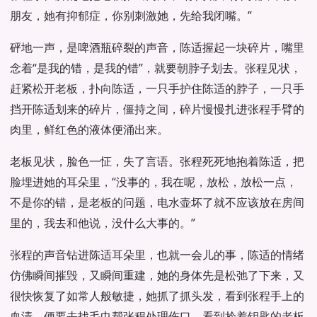
朋友，她有抑郁症，你别刺激她，先给我闭嘴。”
砰地一声，是啤酒瓶碎裂的声音，陈适握起一块碎片，嘴里
念着“是我的错，是我的错”，就要朝脖子划去。张程见状，
赶紧松开老板，扑向陈适，一只手护住陈适的脖子，一只手
挡开陈适划来的碎片，僵持之间，碎片慢慢扎进张程手臂的
肉里，鲜红色的液体便涌出来。
老板见状，脸色一怔，失了言语。张程死死地抱着陈适，把
脸埋进她的耳朵里，“没事的，我在呢，放松，放松一点，
不是你的错，是老板的问题，电水壶坏了就不应该放在房间
里的，我去和他说，没什么大事的。”
张程的声音钻进陈适耳朵里，也就一会儿的事，陈适的情绪
仿佛瞬间摧毁，又瞬间重建，她的身体先是松弛了下来，又
很快恢复了如常人般敏捷，她抓了抓头发，看到张程手上的
血渍，便要去找毛巾帮张程处理伤口。看到拎着钥匙的老板