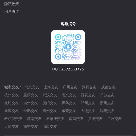
隐私政策
用户协议
客服 QQ
QQ：
2372533775
城市交友：
北京交友
上海交友
广州交友
深圳交友
成都交友
杭州交友
重庆交友
武汉交友
南京交友
西安交友
长沙交友
昆明交友
温州交友
厦门交友
青岛交友
郑州交友
苏州交友
天津交友
合肥交友
福州交友
东莞交友
大连交友
沈阳交友
哈尔滨交友
济南交友
石家庄交友
南昌交友
贵阳交友
兰州交友
太原交友
南宁交友
海口交友