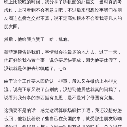
晚上比较晚的时候，我分享了绑帆船的那篇文，当时真的考
虑过，上司看到不会有意见吧，不过后来想想没事我们在朋
友圈连点赞之交都不算，说不定高知根本不会看我等凡人的
朋友圈。
然后，他给我点赞了，哈，尴尬。
墨菲定律告诉我们，事情就会往最坏的地方去。过了一天，
他正好给我布置个事，说你要尽快完成，因为他要休假了，
没错就是休假去绑帆船了。-_-b
由于这个工作要来回确认一些事，所以又在微信上有些交
流，说完正事又说了点别的，没想到他居然就真的问我了，
说看到我分享的东西挺有意思，是不是对字母圈有兴趣。
这我要不是的话，感觉这话算职场骚扰了吧，我还没想好怎
么回，他就接着说了些自己在美国的事，就受那边朋友影响
接触过，觉得是人与人之间一种很有意思的联系，总之很符