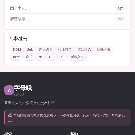
圈子文化
727
情感故事
192
标签云
DOM
Sub
新人必看
技术科普
三观理论
防骗分析
Brat
仪式
kb
APP
K9
斯慕交友
字母哦
Z
ZIMUO
亚洲最大的小众亚文化交友社区
本站仅提供同城朋友信息展示，不参与任何线下行为，所有用户须 18 周岁以
上。
探索
帮助