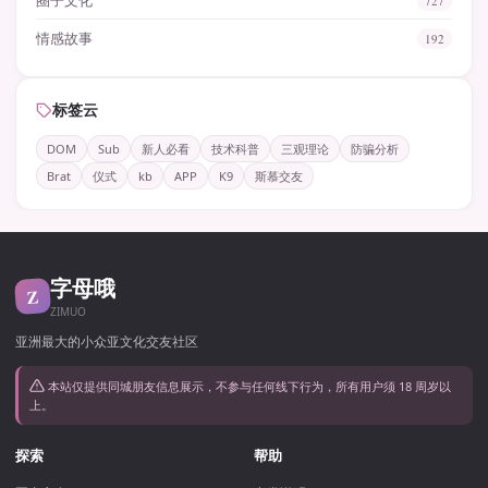
圈子文化
727
情感故事
192
标签云
DOM
Sub
新人必看
技术科普
三观理论
防骗分析
Brat
仪式
kb
APP
K9
斯慕交友
字母哦
Z
ZIMUO
亚洲最大的小众亚文化交友社区
本站仅提供同城朋友信息展示，不参与任何线下行为，所有用户须 18 周岁以
上。
探索
帮助