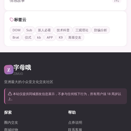
情感故事
192
标签云
DOM
Sub
新人必看
技术科普
三观理论
防骗分析
Brat
仪式
kb
APP
K9
斯慕交友
字母哦
Z
ZIMUO
亚洲最大的小众亚文化交友社区
本站仅提供同城朋友信息展示，不参与任何线下行为，所有用户须 18 周岁以
上。
探索
帮助
圈内交友
点券说明
商城好物
联系客服