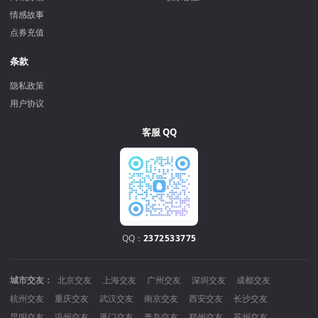
情感故事
点券充值
条款
隐私政策
用户协议
客服 QQ
QQ：
2372533775
城市交友：
北京交友
上海交友
广州交友
深圳交友
成都交友
杭州交友
重庆交友
武汉交友
南京交友
西安交友
长沙交友
昆明交友
温州交友
厦门交友
青岛交友
郑州交友
苏州交友