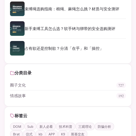
束缚绳选购指南：棉绳、麻绳怎么挑？材质与安全测评
新手束缚工具怎么选？软手铐与绑带的安全选购测评
占有欲还是控制欲？分清「在乎」和「操控」
分类目录
圈子文化
727
情感故事
192
标签云
DOM
Sub
新人必看
技术科普
三观理论
防骗分析
Brat
仪式
kb
APP
K9
斯慕交友