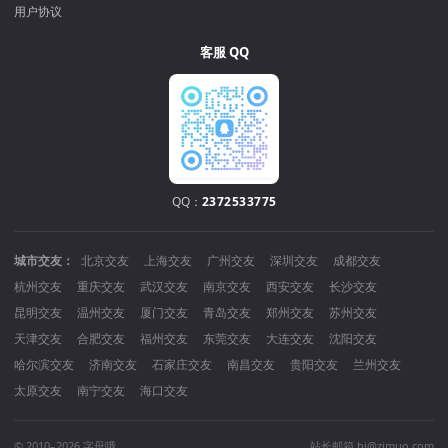
用户协议
客服 QQ
QQ：
2372533775
城市交友：
北京交友
上海交友
广州交友
深圳交友
成都交友
杭州交友
重庆交友
武汉交友
南京交友
西安交友
长沙交友
昆明交友
温州交友
厦门交友
青岛交友
郑州交友
苏州交友
天津交友
合肥交友
福州交友
东莞交友
大连交友
沈阳交友
哈尔滨交友
济南交友
石家庄交友
南昌交友
贵阳交友
兰州交友
太原交友
南宁交友
海口交友
© 2010–2026 字母哦
站长邮箱 hi@zimuo.com