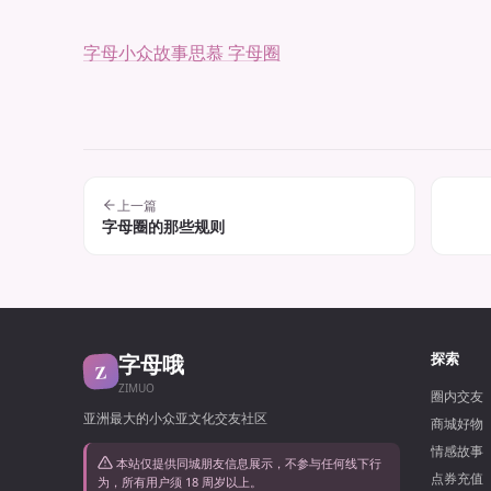
字母小众故事
思慕 字母圈
上一篇
字母圈的那些规则
字母哦
探索
Z
ZIMUO
圈内交友
亚洲最大的小众亚文化交友社区
商城好物
情感故事
本站仅提供同城朋友信息展示，不参与任何线下行
点券充值
为，所有用户须 18 周岁以上。