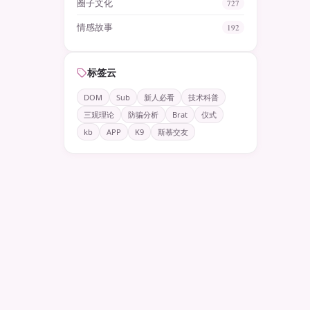
圈子文化
727
情感故事
192
标签云
DOM
Sub
新人必看
技术科普
三观理论
防骗分析
Brat
仪式
kb
APP
K9
斯慕交友