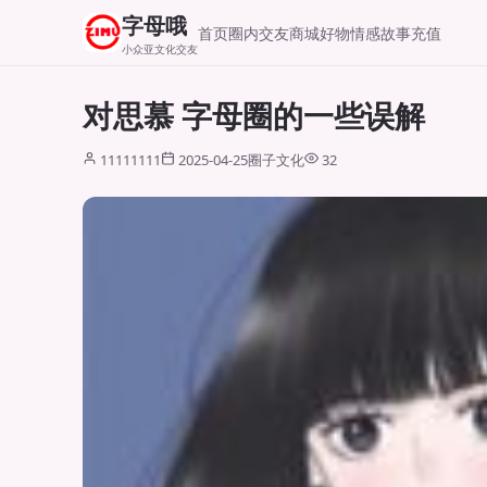
字母哦
首页
圈内交友
商城好物
情感故事
充值
小众亚文化交友
对思慕 字母圈的一些误解
11111111
2025-04-25
圈子文化
32