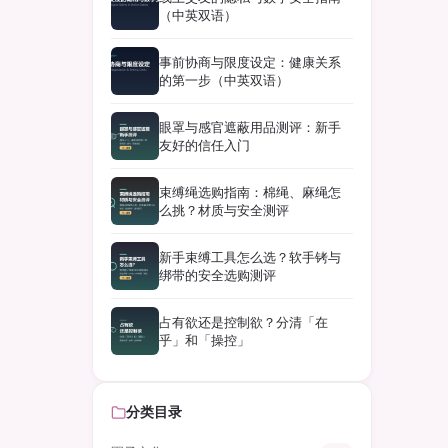
（中英双语）
事前协商与限度设定：健康关系
的第一步（中英双语）
眼罩与感官遮蔽用品测评：新手
友好的信任入门
束缚绳选购指南：棉绳、麻绳怎
么挑？材质与安全测评
新手束缚工具怎么选？软手铐与
绑带的安全选购测评
占有欲还是控制欲？分清「在
乎」和「操控」
分类目录