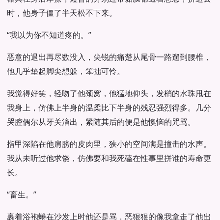
时，他身子僵了半天松不下来。
“我以为你不知道疼的。”
恶意的退出再尽数没入，尖锐的痛楚从尾骨一路遛到腰椎，
他几乎垫起脚尖想躲，笨拙可怜。
我觉得好笑，轻吻了他颈窝，他猛地仰头，发梢的水珠甩在
我身上，仿佛上半身的温柔比下半身的残忍强烈得多。几分
哭腔偶尔从牙关溜出，紧随其后的便是他懊恼的咒骂。
指甲深陷在他肩膀的皮肉里，狭小的空间满是撞击的水声。
我从未听过他求饶，仿佛要和我死磕在性事里拼谁的寿命更
长。
“畜生。”
裹着浴袍蜷在沙发上时他还是骂，恶狠狠的像我拿走了他出