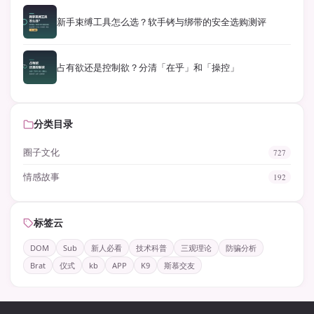
新手束缚工具怎么选？软手铐与绑带的安全选购测评
占有欲还是控制欲？分清「在乎」和「操控」
分类目录
圈子文化
727
情感故事
192
标签云
DOM
Sub
新人必看
技术科普
三观理论
防骗分析
Brat
仪式
kb
APP
K9
斯慕交友