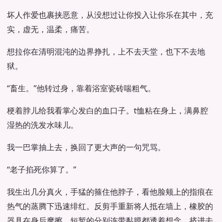
坏人作爱也裹挟恶意，从没想过让你投入让你乐在其中，充
实，虚无，温柔，痛苦。
想拉你在清明混沌的边界挣扎，上不去天堂，也下不去地
狱。
“畜生。”他转过身，靠着浴室瓷砖喘粗气。
梗着脖儿给我看掌心发白的血口子。t恤粘在身上，满鼻腔
湿热的洗发水味儿。
我一巴掌抽上去，换回了更大声的一句咒骂。
“老子掐死你算了。”
我生出几分真火，手猛的箍住他脖子，看他脸颊上的指痕在
热气的蒸腾下迅速绯红。反剪手重新将人抵在墙上，橡胶的
器具在身后摩擦，短暂的分别连带黏膜都透着想念，挤进去