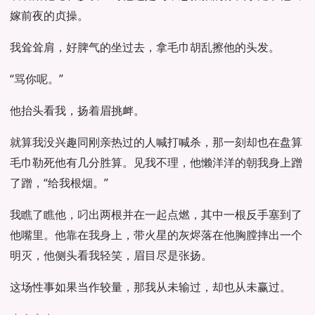
嫁前夜的贞操。
我耸耸肩，好脾气的坐过去，拿毛巾胡乱擦他的头发。
“骂你呢。”
他抬头看我，扬着眉挑衅。
就算我没兴趣同刚亲热过的人喊打喊杀，那一刻却也在盘算
毛巾勒死他有几分胜算。见我不理，他懒洋洋的朝我身上蹭
了蹭，“给我根烟。”
我瞧了瞧他，叼出两根并在一起点燃，其中一根反手塞到了
他嘴里。他靠在我身上，带火星的灰烬落在他胸膛摔出一个
明灭，他侧头看我轻笑，眉目尽是张扬。
这场性事如果当作较量，那我从未输过，却也从未赢过。