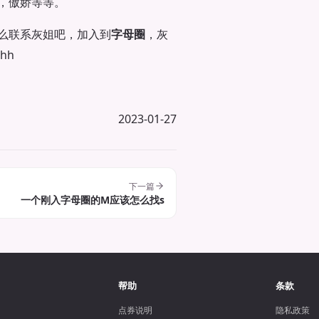
，傲娇等等。
么联系灰姐吧，加入到
字母圈
，灰
hh
2023-01-27
下一篇
一个刚入字母圈的M应该怎么找s
帮助
条款
点券说明
隐私政策