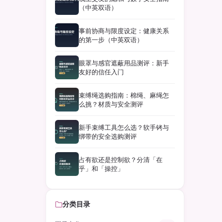
（中英双语）
事前协商与限度设定：健康关系
的第一步（中英双语）
眼罩与感官遮蔽用品测评：新手
友好的信任入门
束缚绳选购指南：棉绳、麻绳怎
么挑？材质与安全测评
新手束缚工具怎么选？软手铐与
绑带的安全选购测评
占有欲还是控制欲？分清「在
乎」和「操控」
分类目录