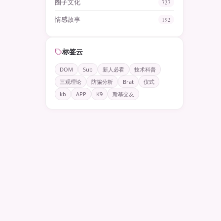
圈子文化
727
情感故事
192
标签云
DOM
Sub
新人必看
技术科普
三观理论
防骗分析
Brat
仪式
kb
APP
K9
斯慕交友