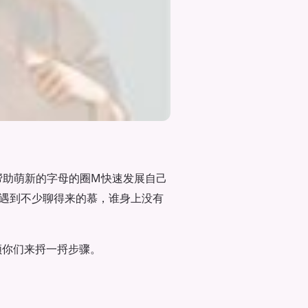
帮助萌新的字母的圈M快速发展自己
能遇到不少聊得来的慕，谁身上没有
领你们来捋一捋步骤。