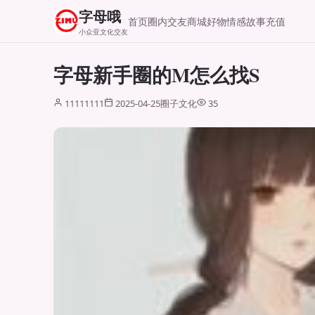
字母哦
首页
圈内交友
商城好物
情感故事
充值
小众亚文化交友
字母新手圈的M怎么找S
11111111
2025-04-25
圈子文化
35