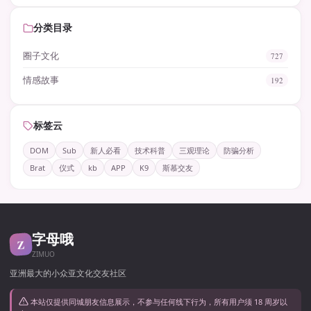
分类目录
圈子文化
727
情感故事
192
标签云
DOM
Sub
新人必看
技术科普
三观理论
防骗分析
Brat
仪式
kb
APP
K9
斯慕交友
字母哦
Z
ZIMUO
亚洲最大的小众亚文化交友社区
本站仅提供同城朋友信息展示，不参与任何线下行为，所有用户须 18 周岁以