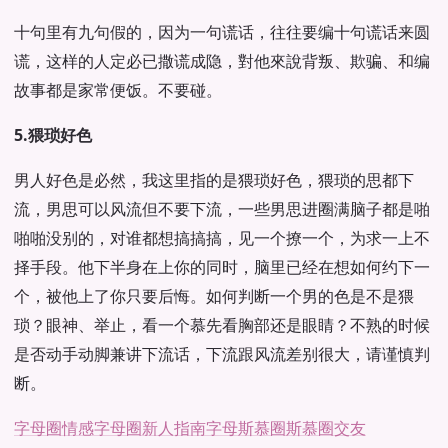
十句里有九句假的，因为一句谎话，往往要编十句谎话来圆
谎，这样的人定必已撒谎成隐，對他來說背叛、欺骗、和编
故事都是家常便饭。不要碰。
5.猥琐好色
男人好色是必然，我这里指的是猥琐好色，猥琐的思都下
流，男思可以风流但不要下流，一些男思进圈满脑子都是啪
啪啪没别的，对谁都想搞搞搞，见一个撩一个，为求一上不
择手段。他下半身在上你的同时，脑里已经在想如何约下一
个，被他上了你只要后悔。如何判断一个男的色是不是猥
琐？眼神、举止，看一个慕先看胸部还是眼睛？不熟的时候
是否动手动脚兼讲下流话，下流跟风流差别很大，请谨慎判
断。
字母圈情感
字母圈新人指南
字母斯慕圈
斯慕圈交友