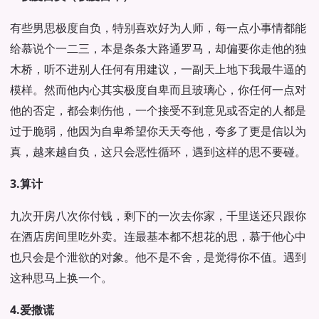
有些男思极度自负，特别喜欢好为人师，每一点小事情都能
给慕说个一二三，本是条条大路通罗马，却偏要你走他的独
木桥，听不进别人任何有用建议，一副天上地下我最牛逼的
模样。然而他内心其实极度自卑而且玻璃心，你任何一点对
他的否定，都会刺伤他，一个接受不到意见或否定的人都是
过于脆弱，他因为自卑希望你天天夸他，夸多了更是信以为
真，越来越自负，这只会恶性循环，遇到这样的思不要碰。
3.算计
九次开房八次你付钱，剩下的一次去你家，千里送还只跟你
在酒店房间里吃外卖。连最基本都不想花的思，慕于他心中
也只会是个泄欲的对象。他不是不舍，是觉得你不值。遇到
这种思马上换一个。
4.爱撒谎