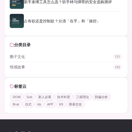
新手束缚工具怎么选？软手铐与绑带的安全选购测评
占有欲还是控制欲？分清「在乎」和「操控」
分类目录
圈子文化
727
情感故事
192
标签云
DOM
Sub
新人必看
技术科普
三观理论
防骗分析
Brat
仪式
kb
APP
K9
斯慕交友