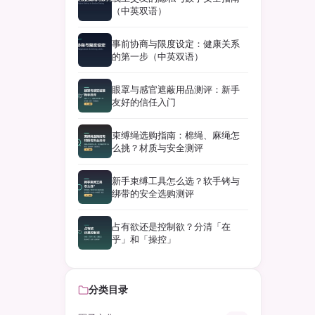
（中英双语）
事前协商与限度设定：健康关系
的第一步（中英双语）
眼罩与感官遮蔽用品测评：新手
友好的信任入门
束缚绳选购指南：棉绳、麻绳怎
么挑？材质与安全测评
新手束缚工具怎么选？软手铐与
绑带的安全选购测评
占有欲还是控制欲？分清「在
乎」和「操控」
分类目录