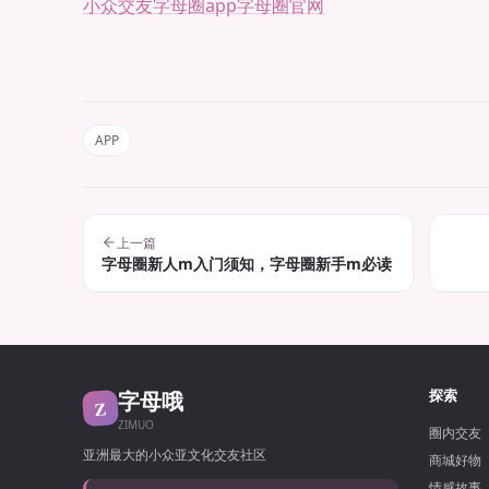
小众交友
字母圈app
字母圈官网
APP
上一篇
字母圈新人m入门须知，字母圈新手m必读
字母哦
探索
Z
ZIMUO
圈内交友
亚洲最大的小众亚文化交友社区
商城好物
情感故事