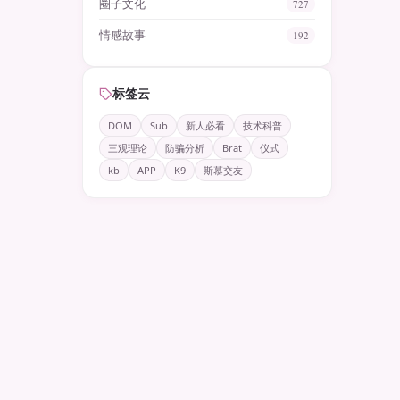
圈子文化
727
情感故事
192
标签云
DOM
Sub
新人必看
技术科普
三观理论
防骗分析
Brat
仪式
kb
APP
K9
斯慕交友