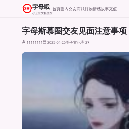
字母哦
首页
圈内交友
商城好物
情感故事
充值
小众亚文化交友
字母斯慕圈交友见面注意事项
11111111
2025-04-25
圈子文化
27