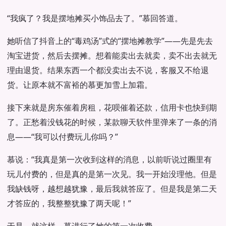
“我疯了？我是摆地摊买小饰品去了。”慕回答道。
她听信了抖音上的“毒鸡汤”式的“摆地摊教学”——先是先去
淘宝进货，然后去摆摊。想着能卖出去就卖，卖不出去就无
理由退货。结果东西一个都没卖出去不说，客服又不给退
货。让原本就不富裕的慕更加雪上加霜。
接下来就是房东催着房租，花呗催着还款，信用卡也快到期
了。正愁着没钱花的时候，某款聊天软件里弹来了一条的消
息——“我可以付费玩儿你吗？”
慕说：“我真是第一次收到这样的消息，以前听说过圈里有
玩儿付费的，但是真的是第一次见。我一开始没理他。但是
我缺钱呀，越想越犹豫，最后我就答应了。但是我是第二天
才答应的，我整整犹豫了两天呢！”