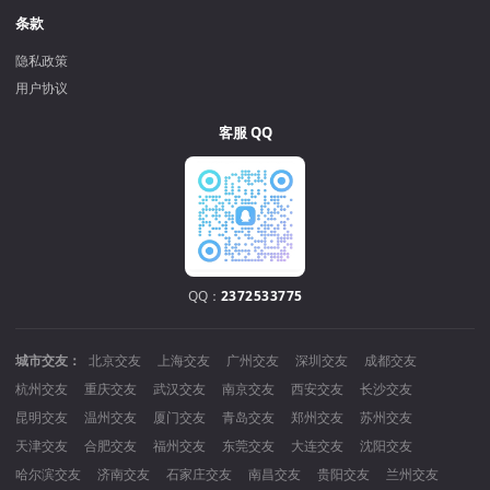
条款
隐私政策
用户协议
客服 QQ
QQ：
2372533775
城市交友：
北京交友
上海交友
广州交友
深圳交友
成都交友
杭州交友
重庆交友
武汉交友
南京交友
西安交友
长沙交友
昆明交友
温州交友
厦门交友
青岛交友
郑州交友
苏州交友
天津交友
合肥交友
福州交友
东莞交友
大连交友
沈阳交友
哈尔滨交友
济南交友
石家庄交友
南昌交友
贵阳交友
兰州交友