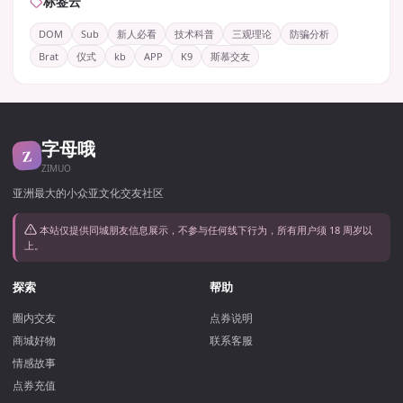
标签云
DOM
Sub
新人必看
技术科普
三观理论
防骗分析
Brat
仪式
kb
APP
K9
斯慕交友
字母哦
Z
ZIMUO
亚洲最大的小众亚文化交友社区
本站仅提供同城朋友信息展示，不参与任何线下行为，所有用户须 18 周岁以
上。
探索
帮助
圈内交友
点券说明
商城好物
联系客服
情感故事
点券充值