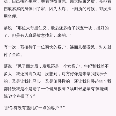
法，自己接的生意，哭着也得做完。那天结束之后，慕拖着
伤痕累累的身体回了家。因为太疼，上厕所的时候，都没法
用坐便。
慕说：“那位大哥挺仁义，最后还多给了我五千块，挺好的
了。但是有人真是故意找茬儿来的。”
有一次，慕接待了一位爽快的客户，连面儿都没见，对方就
付了全款。
慕说：“见了面之后，发现还是一个女客户，年纪和我差不
多大，我还挺高兴呢！没想到，对方好像是来拿我找乐子
的，又是让我扎马步，又是俯卧撑的，还让我仰卧起坐？我
都怀疑我是不是请了一个健身教练？啥时候思慕有‘体能训
练’这个科目了？”
“那你有没有遇到好一点的客户？”