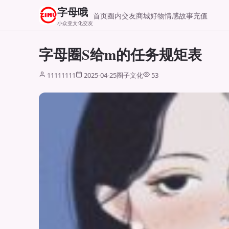
字母哦
首页
圈内交友
商城好物
情感故事
充值
小众亚文化交友
字母圈S给m的任务规矩表
11111111
2025-04-25
圈子文化
53