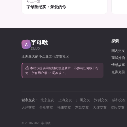
上一篇
字母圈纪实：亲爱的你
字母哦
探索
Z
ZIMUO
圈内交友
亚洲最大的小众亚文化交友社区
商城好物
情感故事
本站仅提供同城朋友信息展示，不参与任何线下行
点券充值
为，所有用户须 18 周岁以上。
城市交友：
北京交友
上海交友
广州交友
深圳交友
成都交友
天津交友
合肥交友
福州交友
东莞交友
大连交友
沈阳交友
© 2010–2026 字母哦