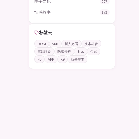
圈子文化
727
情感故事
192
标签云
DOM
Sub
新人必看
技术科普
三观理论
防骗分析
Brat
仪式
kb
APP
K9
斯慕交友