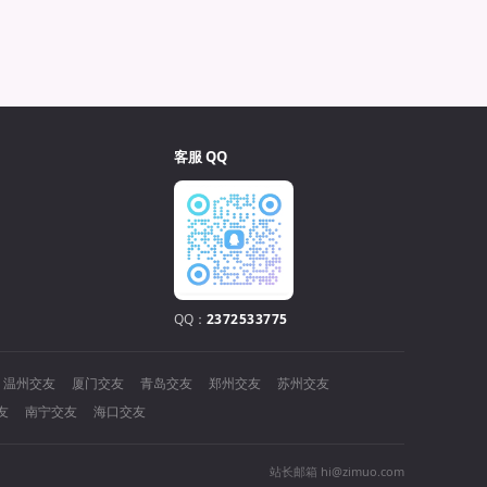
客服 QQ
QQ：
2372533775
温州交友
厦门交友
青岛交友
郑州交友
苏州交友
友
南宁交友
海口交友
站长邮箱 hi@zimuo.com