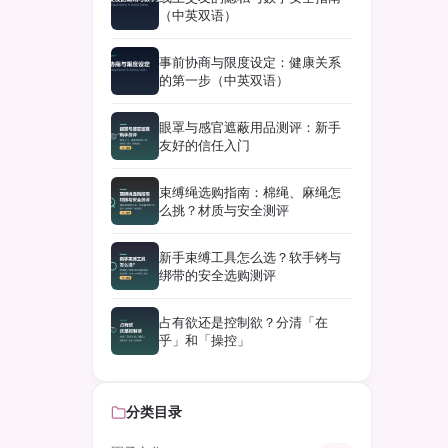
（中英双语）
事前协商与限度设定：健康关系
的第一步（中英双语）
眼罩与感官遮蔽用品测评：新手
友好的信任入门
束缚绳选购指南：棉绳、麻绳怎
么挑？材质与安全测评
新手束缚工具怎么选？软手铐与
绑带的安全选购测评
占有欲还是控制欲？分清「在
乎」和「操控」
分类目录