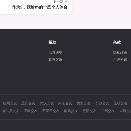
下一篇
作为S，我给m的一些个人体会
帮助
条款
点券说明
隐私政策
联系客服
用户协议
杭州交友
重庆交友
武汉交友
南京交友
西安交友
长沙交友
昆明交友
哈尔滨交友
济南交友
石家庄交友
南昌交友
贵阳交友
兰州交友
太原交