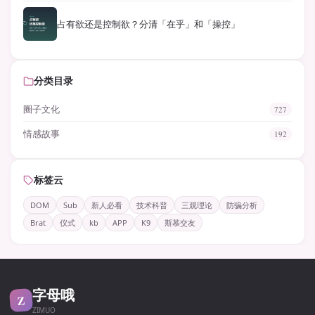
占有欲还是控制欲？分清「在乎」和「操控」
分类目录
圈子文化
727
情感故事
192
标签云
DOM
Sub
新人必看
技术科普
三观理论
防骗分析
Brat
仪式
kb
APP
K9
斯慕交友
字母哦
Z
ZIMUO