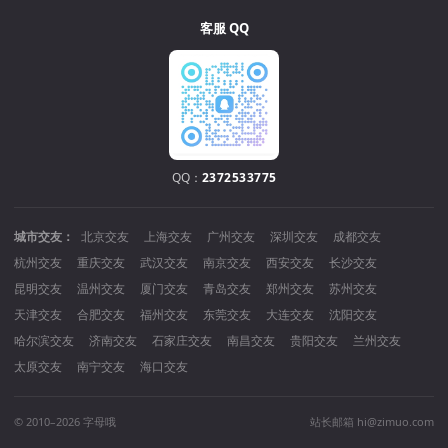
客服 QQ
QQ：
2372533775
城市交友：
北京交友
上海交友
广州交友
深圳交友
成都交友
杭州交友
重庆交友
武汉交友
南京交友
西安交友
长沙交友
昆明交友
温州交友
厦门交友
青岛交友
郑州交友
苏州交友
天津交友
合肥交友
福州交友
东莞交友
大连交友
沈阳交友
哈尔滨交友
济南交友
石家庄交友
南昌交友
贵阳交友
兰州交友
太原交友
南宁交友
海口交友
© 2010–2026 字母哦
站长邮箱 hi@zimuo.com