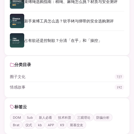
束缚绳选购指南：棉绳、麻绳怎么挑？材质与安全测评
新手束缚工具怎么选？软手铐与绑带的安全选购测评
占有欲还是控制欲？分清「在乎」和「操控」
分类目录
圈子文化
727
情感故事
192
标签云
DOM
Sub
新人必看
技术科普
三观理论
防骗分析
Brat
仪式
kb
APP
K9
斯慕交友