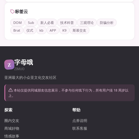
标签云
DOM
Sub
新人必看
技术科普
三观理论
防骗分析
Brat
仪式
kb
APP
K9
斯慕交友
字母哦
Z
ZIMUO
亚洲最大的小众亚文化交友社区
本站仅提供同城朋友信息展示，不参与任何线下行为，所有用户须 18 周岁以
上。
探索
帮助
圈内交友
点券说明
商城好物
联系客服
情感故事