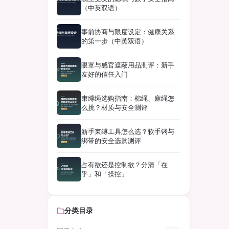
（中英双语）
事前协商与限度设定：健康关系
的第一步（中英双语）
眼罩与感官遮蔽用品测评：新手
友好的信任入门
束缚绳选购指南：棉绳、麻绳怎
么挑？材质与安全测评
新手束缚工具怎么选？软手铐与
绑带的安全选购测评
占有欲还是控制欲？分清「在
乎」和「操控」
分类目录