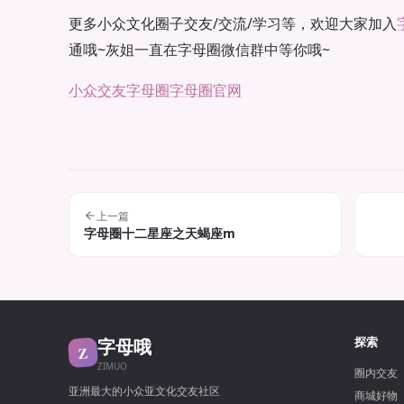
更多小众文化圈子交友/交流/学习等，欢迎大家加入
通哦~灰姐一直在字母圈微信群中等你哦~
小众交友
字母圈
字母圈官网
上一篇
字母圈十二星座之天蝎座m
字母哦
探索
Z
ZIMUO
圈内交友
亚洲最大的小众亚文化交友社区
商城好物