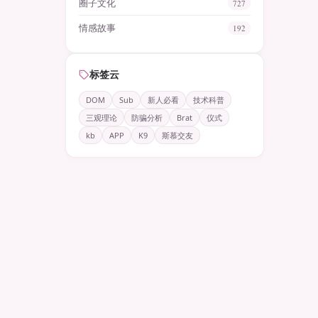
圈子文化
727
情感故事
192
标签云
DOM
Sub
新人必看
技术科普
三观理论
防骗分析
Brat
仪式
kb
APP
K9
斯慕交友