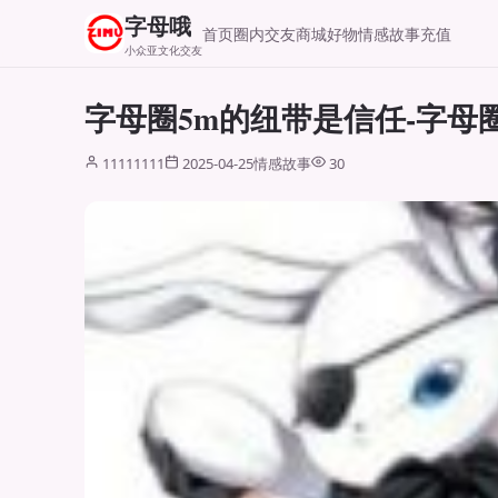
字母哦
首页
圈内交友
商城好物
情感故事
充值
小众亚文化交友
字母圈5m的纽带是信任-字母
11111111
2025-04-25
情感故事
30