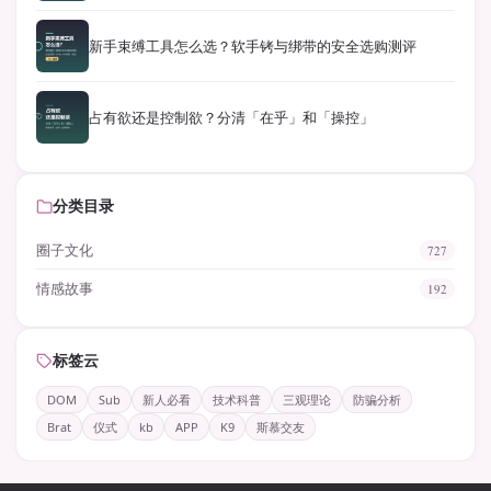
新手束缚工具怎么选？软手铐与绑带的安全选购测评
占有欲还是控制欲？分清「在乎」和「操控」
分类目录
圈子文化
727
情感故事
192
标签云
DOM
Sub
新人必看
技术科普
三观理论
防骗分析
Brat
仪式
kb
APP
K9
斯慕交友