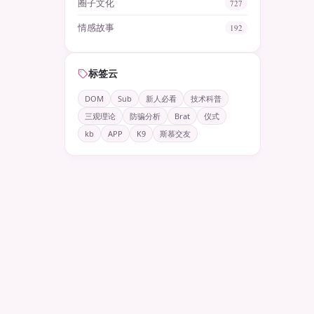
圈子文化
727
情感故事
192
标签云
DOM
Sub
新人必看
技术科普
三观理论
防骗分析
Brat
仪式
kb
APP
K9
斯慕交友