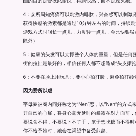
圈的目的是使彼此愉悦，得到快感，而不是毁灭她。
4：众所周知疼痛可以刺激内啡肽，兴奋感可以刺激
获得快感的激素都是通过10分钟左右的时间，持续
游戏方式时间长一点儿，力度轻一点儿，会比快狠猛
除外）
5：健康的头发可以支撑整个人体的重量，但是任何
衡的拉扯是最好的，相信任何人都不想造成“头皮撕拖
6：不要在脸上用玩具:，要小心拍打脸，避免拍打颧
因为爱所以虐
字母圈被圈内同好称之为“Nen”恋，以“Nen”的方
开自己的心扉，将身心毫无延时的暴露在对方面前，
要说舍不得，不要说下不了手，孩子想吃糖而不得时
你不给予她时，她会在渴望中备受煎熬。