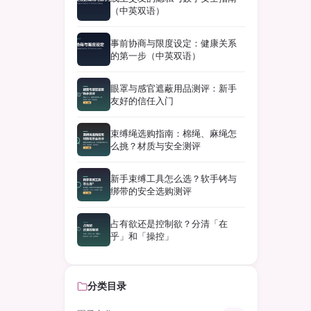
（中英双语）
事前协商与限度设定：健康关系
的第一步（中英双语）
眼罩与感官遮蔽用品测评：新手
友好的信任入门
束缚绳选购指南：棉绳、麻绳怎
么挑？材质与安全测评
新手束缚工具怎么选？软手铐与
绑带的安全选购测评
占有欲还是控制欲？分清「在
乎」和「操控」
分类目录