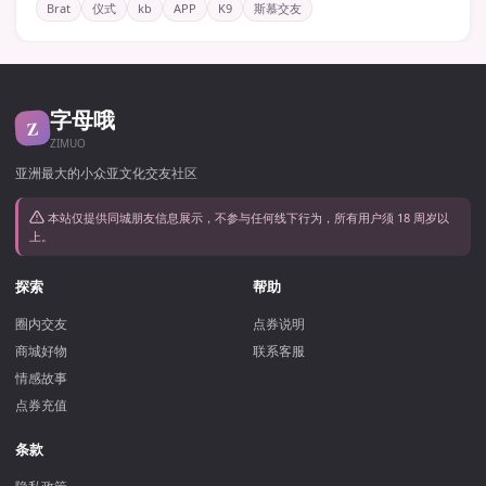
Brat
仪式
kb
APP
K9
斯慕交友
字母哦
Z
ZIMUO
亚洲最大的小众亚文化交友社区
本站仅提供同城朋友信息展示，不参与任何线下行为，所有用户须 18 周岁以
上。
探索
帮助
圈内交友
点券说明
商城好物
联系客服
情感故事
点券充值
条款