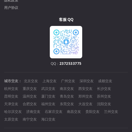
隐私政策
用户协议
客服 QQ
QQ：
2372533775
城市交友：
北京交友
上海交友
广州交友
深圳交友
成都交友
杭州交友
重庆交友
武汉交友
南京交友
西安交友
长沙交友
昆明交友
温州交友
厦门交友
青岛交友
郑州交友
苏州交友
天津交友
合肥交友
福州交友
东莞交友
大连交友
沈阳交友
哈尔滨交友
济南交友
石家庄交友
南昌交友
贵阳交友
兰州交友
太原交友
南宁交友
海口交友