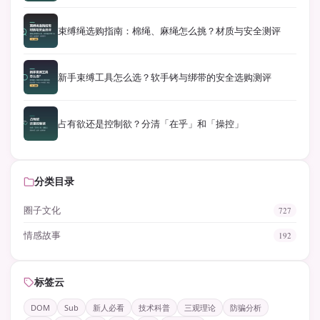
束缚绳选购指南：棉绳、麻绳怎么挑？材质与安全测评
新手束缚工具怎么选？软手铐与绑带的安全选购测评
占有欲还是控制欲？分清「在乎」和「操控」
分类目录
圈子文化
727
情感故事
192
标签云
DOM
Sub
新人必看
技术科普
三观理论
防骗分析