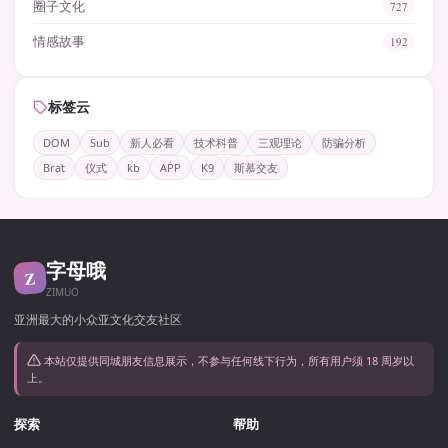
圈子文化
727
情感故事
192
标签云
DOM
Sub
新人必看
技术科普
三观理论
防骗分析
Brat
仪式
kb
APP
K9
斯慕交友
字母哦
Z
ZIMUO
亚洲最大的小众亚文化交友社区
本站仅提供同城朋友信息展示，不参与任何线下行为，所有用户须 18 周岁以
上。
探索
帮助