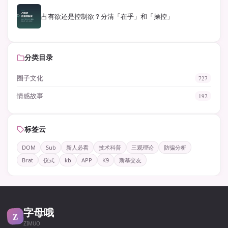
占有欲还是控制欲？分清「在乎」和「操控」
分类目录
圈子文化
727
情感故事
192
标签云
DOM
Sub
新人必看
技术科普
三观理论
防骗分析
Brat
仪式
kb
APP
K9
斯慕交友
字母哦
Z
ZIMUO