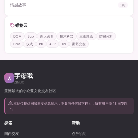
情感故事
192
标签云
DOM
Sub
新人必看
技术科普
三观理论
防骗分析
Brat
仪式
kb
APP
K9
斯慕交友
字母哦
Z
ZIMUO
亚洲最大的小众亚文化交友社区
本站仅提供同城朋友信息展示，不参与任何线下行为，所有用户须 18 周岁以
上。
探索
帮助
圈内交友
点券说明