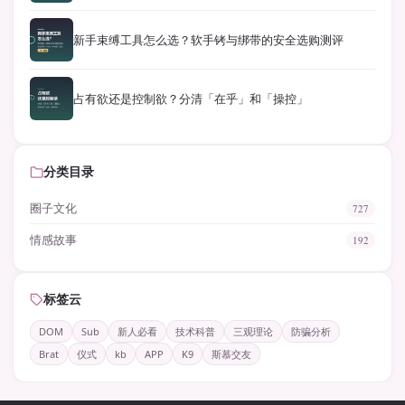
新手束缚工具怎么选？软手铐与绑带的安全选购测评
占有欲还是控制欲？分清「在乎」和「操控」
分类目录
圈子文化
727
情感故事
192
标签云
DOM
Sub
新人必看
技术科普
三观理论
防骗分析
Brat
仪式
kb
APP
K9
斯慕交友