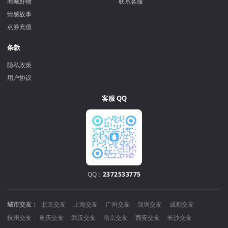
商城好物
联系客服
情感故事
点券充值
条款
隐私政策
用户协议
客服 QQ
QQ：
2372533775
城市交友：
北京交友
上海交友
广州交友
深圳交友
成都交友
杭州交友
重庆交友
武汉交友
南京交友
西安交友
长沙交友