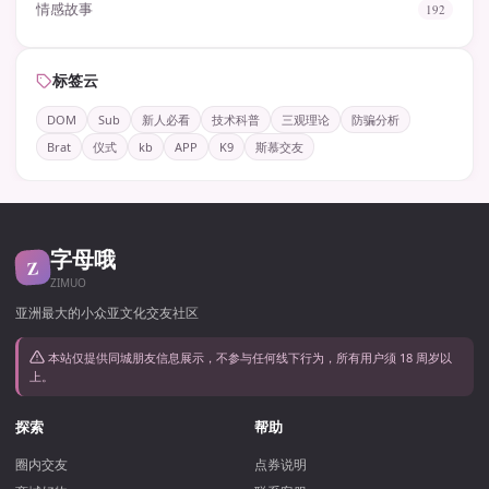
情感故事
192
标签云
DOM
Sub
新人必看
技术科普
三观理论
防骗分析
Brat
仪式
kb
APP
K9
斯慕交友
字母哦
Z
ZIMUO
亚洲最大的小众亚文化交友社区
本站仅提供同城朋友信息展示，不参与任何线下行为，所有用户须 18 周岁以
上。
探索
帮助
圈内交友
点券说明