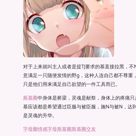
对于上来就叫主人或者是提TJ要求的慕直接拉黑，不N
意满足一只随便发情的野g，这种人连自己都不尊重
只是他们用来满足自己欲望的一件工具而已。
斯慕圈
中身体是桥梁，灵魂是献祭，身体上的疼痛只
慕应该都是希望通过臣服与被臣服，施N与被N，达
是灵魂的升华。
字母圈情感
字母斯慕圈
斯慕圈交友