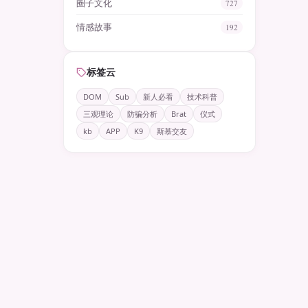
圈子文化
727
情感故事
192
标签云
DOM
Sub
新人必看
技术科普
三观理论
防骗分析
Brat
仪式
kb
APP
K9
斯慕交友