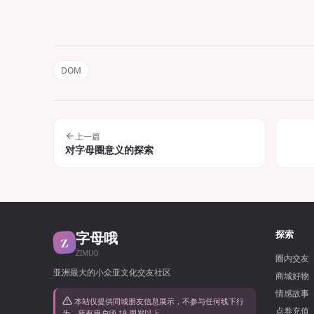
DOM
上一篇
对字母圈意义的探索
字母哦
探索
Z
ZIMUO
圈内交友
亚洲最大的小众亚文化交友社区
商城好物
情感故事
本站仅提供同城朋友信息展示，不参与任何线下行
点券充值
为，所有用户须 18 周岁以上。