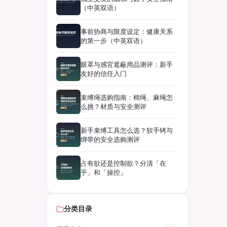
（中英双语）
事前协商与限度设定：健康关系
的第一步（中英双语）
眼罩与感官遮蔽用品测评：新手
友好的信任入门
束缚绳选购指南：棉绳、麻绳怎
么挑？材质与安全测评
新手束缚工具怎么选？软手铐与
绑带的安全选购测评
占有欲还是控制欲？分清「在
乎」和「操控」
分类目录