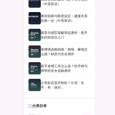
（中英双语）
事前协商与限度设定：健康关系
的第一步（中英双语）
眼罩与感官遮蔽用品测评：新手
友好的信任入门
束缚绳选购指南：棉绳、麻绳怎
么挑？材质与安全测评
新手束缚工具怎么选？软手铐与
绑带的安全选购测评
占有欲还是控制欲？分清「在
乎」和「操控」
分类目录