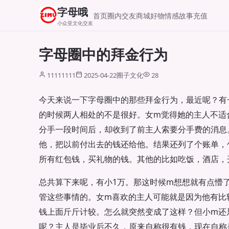
字母哦
首页
圈内交友
商城好物
情感故事
充值
小众亚文化交友
字母圈中的拜金行为
11111111
2025-04-22
圈子文化
28
今天来说一下字母圈中的那些拜金行为，最近呢？有
的时候两人相处的不是很好。女m觉得她的主人不适
分手一段时间后，却收到了前主人索要分手费的消息
他，把以前付出去的钱还给他。结果还列了个账单，
所有红包钱，买礼物的钱。其他的比如吃饭，酒店，
总共算下来呢，有小1万。那这时候m想想就有点懵
管这些事情的。女m喜欢的主人可能就是因为他有比
钱上面斤斤计较。怎么就突然变成了这样？但小m还
呢？主人是毕业后不久，原来自称很有钱，现在自称