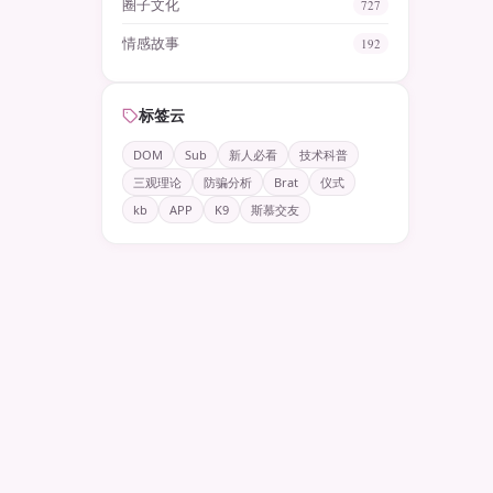
圈子文化
727
情感故事
192
标签云
DOM
Sub
新人必看
技术科普
三观理论
防骗分析
Brat
仪式
kb
APP
K9
斯慕交友