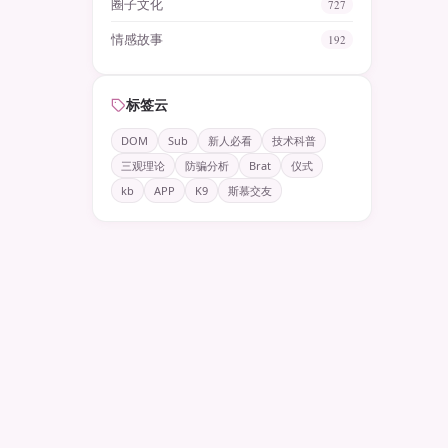
圈子文化
727
情感故事
192
标签云
DOM
Sub
新人必看
技术科普
三观理论
防骗分析
Brat
仪式
kb
APP
K9
斯慕交友