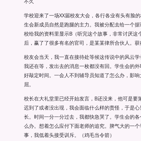
不久
学校迎来了一场XX届校友大会，各行各业有头有脸
生会新成员自然是跑腿的主力。我被分配去给一个据
校给我的资料里显示B（听完这个故事，非常讨厌这个
后，赢了了很多有名的官司，是某某律所合伙人。获
校友会当天，我一直在接待处等候这传说中的风云学
我还在等，发出去的消息一枚都没有回。学生会的外
好敲定时间。一会人不到辅导员知道了怎么办，影响
屈。
校长在大礼堂里已经开始发言，B还没来，他可是要
迟到了或者没出现，我会面临什么样的责怪，于是心
长。时间一分一分过去，我都快急哭了。学生会的各
么办。想着怎么应付下面老师的追究。脾气大的一个
事，我低着头接受训斥。（鸡毛当令箭）