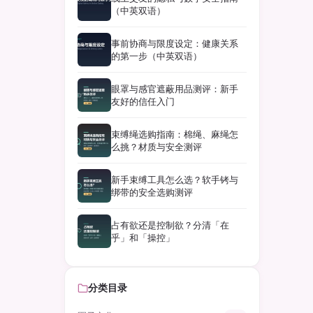
（中英双语）
事前协商与限度设定：健康关系
的第一步（中英双语）
眼罩与感官遮蔽用品测评：新手
友好的信任入门
束缚绳选购指南：棉绳、麻绳怎
么挑？材质与安全测评
新手束缚工具怎么选？软手铐与
绑带的安全选购测评
占有欲还是控制欲？分清「在
乎」和「操控」
分类目录