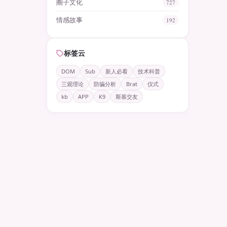
圈子文化
727
情感故事
192
标签云
DOM
Sub
新人必看
技术科普
三观理论
防骗分析
Brat
仪式
kb
APP
K9
斯慕交友