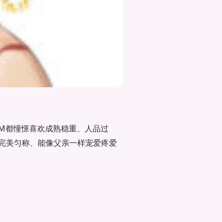
M都憧憬喜欢成熟稳重、人品过
完美匀称、能像父亲一样宠爱疼爱