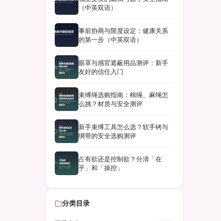
（中英双语）
事前协商与限度设定：健康关系
的第一步（中英双语）
眼罩与感官遮蔽用品测评：新手
友好的信任入门
束缚绳选购指南：棉绳、麻绳怎
么挑？材质与安全测评
新手束缚工具怎么选？软手铐与
绑带的安全选购测评
占有欲还是控制欲？分清「在
乎」和「操控」
分类目录